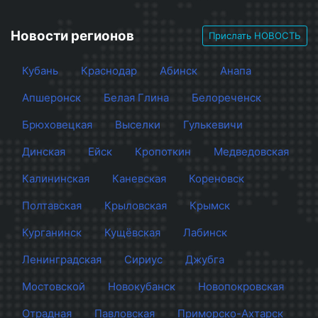
Новости регионов
Прислать НОВОСТЬ
Кубань
Краснодар
Абинск
Анапа
Апшеронск
Белая Глина
Белореченск
Брюховецкая
Выселки
Гулькевичи
Динская
Ейск
Кропоткин
Медведовская
Калининская
Каневская
Кореновск
Полтавская
Крыловская
Крымск
Курганинск
Кущёвская
Лабинск
Ленинградская
Сириус
Джубга
Мостовской
Новокубанск
Новопокровская
Отрадная
Павловская
Приморско-Ахтарск