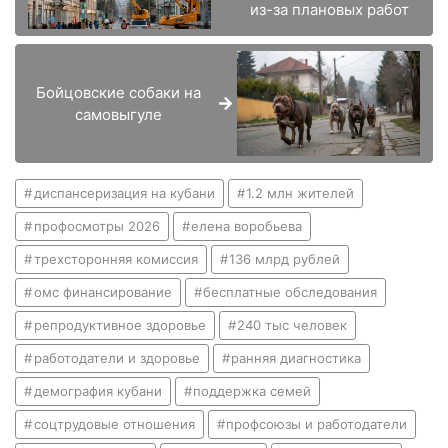
из-за плановых работ
Бойцовские собаки на
самовыгуле
диспансеризация на кубани
1.2 млн жителей
профосмотры 2026
елена воробьева
трехсторонняя комиссия
136 млрд рублей
омс финансирование
бесплатные обследования
репродуктивное здоровье
240 тыс человек
работодатели и здоровье
ранняя диагностика
демография кубани
поддержка семей
соцтрудовые отношения
профсоюзы и работодатели