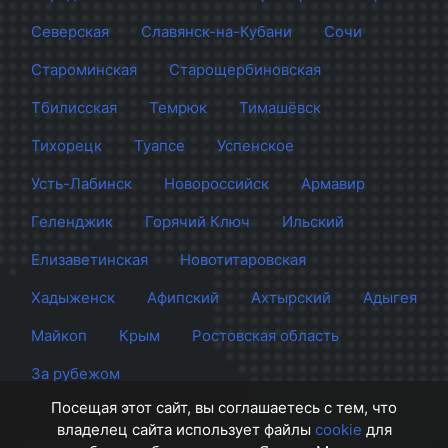
Северская
Славянск-на-Кубани
Сочи
Староминская
Старощербиновская
Тбилисская
Темрюк
Тимашёвск
Тихорецк
Туапсе
Успенское
Усть-Лабинск
Новороссийск
Армавир
Геленджик
Горячий Ключ
Ильский
Елизаветинская
Новотитаровская
Хадыженск
Афипский
Ахтырский
Адыгея
Майкоп
Крым
Ростовская область
За рубежом
Посещая этот сайт, вы соглашаетесь с тем, что
владелец сайта использует файлы
cookie
для