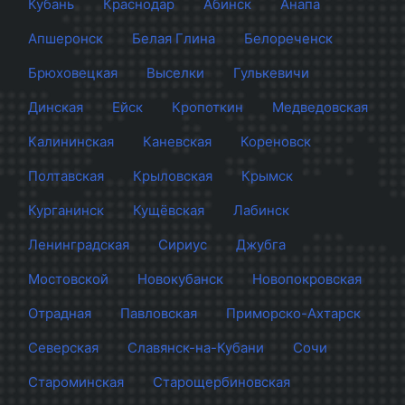
Кубань
Краснодар
Абинск
Анапа
Апшеронск
Белая Глина
Белореченск
Брюховецкая
Выселки
Гулькевичи
Динская
Ейск
Кропоткин
Медведовская
Калининская
Каневская
Кореновск
Полтавская
Крыловская
Крымск
Курганинск
Кущёвская
Лабинск
Ленинградская
Сириус
Джубга
Мостовской
Новокубанск
Новопокровская
Отрадная
Павловская
Приморско-Ахтарск
Северская
Славянск-на-Кубани
Сочи
Староминская
Старощербиновская