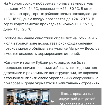
На Черноморском побережье ночные температуры
составят +19…24 °C, дневные — +25…30 °C
. В юго-
восточных предгорных районах ночью похолодает до
+13…18 °C, днём воздух прогреется до +24…29 °C
. В
горах будет заметно прохладнее: ночью +10…15 °C,
днём +15…20 °C
.
Особое внимание синоптики обращают на Сочи. 4 и 5
июля в горной зоне возрастает риск схода селевых
потоков малого объёма, а на участке Магри — Веселое
имеется опасность формирования смерчей
.
Жителям и гостям Кубани рекомендуется быть
предельно внимательными: избегать нахождения под
деревьями и рекламными конструкциями, не парковать
автомобили вблизи слабо укреплённых сооружений, а
при грозе и граде укрываться в капитальных строениях.
Школа креативных
индустрий для детей
откроется в Анапе с