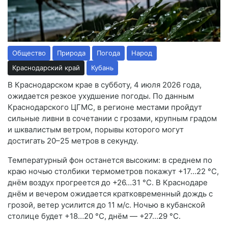
Общество
Природа
Погода
Народ
Краснодарский край
Кубань
В Краснодарском крае в субботу, 4 июля 2026 года,
ожидается резкое ухудшение погоды. По данным
Краснодарского ЦГМС, в регионе местами пройдут
сильные ливни в сочетании с грозами, крупным градом
и шквалистым ветром, порывы которого могут
достигать 20–25 метров в секунду
.
Температурный фон останется высоким: в среднем по
краю ночью столбики термометров покажут +17…22 °C,
днём воздух прогреется до +26…31 °C
. В Краснодаре
днём и вечером ожидается кратковременный дождь с
грозой, ветер усилится до 11 м/с. Ночью в кубанской
столице будет +18…20 °C, днём — +27…29 °C
.