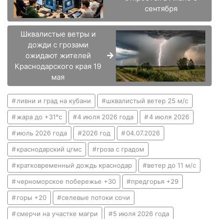
сентября
Шквалистые ветры и
дожди с грозами
ожидают жителей
Краснодарского края 19
мая
ливни и град на кубани
шквалистый ветер 25 м/с
жара до +31°с
4 июля 2026 года
4 июля 2026
июль 2026 года
2026 год
04.07.2026
краснодарский цгмс
гроза с градом
кратковременный дождь краснодар
ветер до 11 м/с
черноморское побережье +30
предгорья +29
горы +20
селевые потоки сочи
смерчи на участке магри
5 июля 2026 года