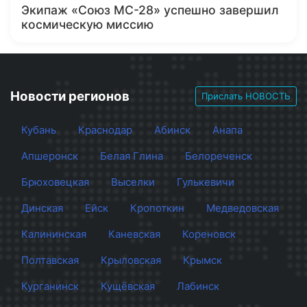
Экипаж «Союз МС-28» успешно завершил
космическую миссию
Новости регионов
Прислать НОВОСТЬ
Кубань
Краснодар
Абинск
Анапа
Апшеронск
Белая Глина
Белореченск
Брюховецкая
Выселки
Гулькевичи
Динская
Ейск
Кропоткин
Медведовская
Калининская
Каневская
Кореновск
Полтавская
Крыловская
Крымск
Курганинск
Кущёвская
Лабинск