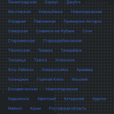
Ленинградская
Сириус
Джубга
Мостовской
Новокубанск
Новопокровская
Отрадная
Павловская
Приморско-Ахтарск
Северская
Славянск-на-Кубани
Сочи
Староминская
Старощербиновская
Тбилисская
Темрюк
Тимашёвск
Тихорецк
Туапсе
Успенское
Усть-Лабинск
Новороссийск
Армавир
Геленджик
Горячий Ключ
Ильский
Елизаветинская
Новотитаровская
Хадыженск
Афипский
Ахтырский
Адыгея
Майкоп
Крым
Ростовская область