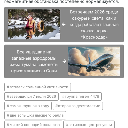
геомагнитная обстановка постепенно нормализуется.
Встречаем 2026 среди
сакуры и света: как и
когда работает главная
сказка парка
«Краснодар»
Все ушедшие на
запасные аэродромы
из-за тумана самолеты
приземлились в Сочи
всплеск солнечной активности
завершился 7 июля 2026
группа пятен 4478
самая крупная в году
вторая за десятилетие
две вспышки высшего балла
мягкий сценарий всплеска
активные центры ушли