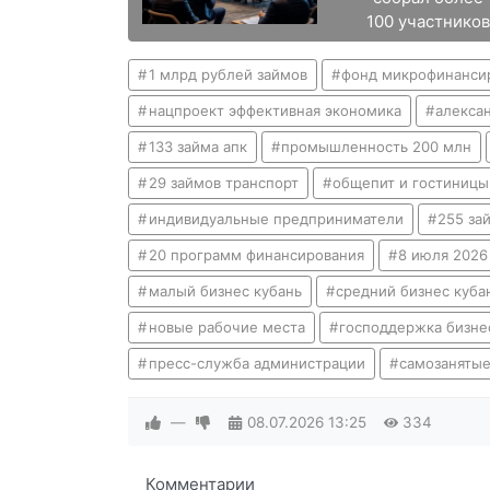
100 участников
1 млрд рублей займов
фонд микрофинанси
нацпроект эффективная экономика
алекса
133 займа апк
промышленность 200 млн
29 займов транспорт
общепит и гостиницы
индивидуальные предприниматели
255 за
20 программ финансирования
8 июля 2026
малый бизнес кубань
средний бизнес куба
новые рабочие места
господдержка бизне
пресс-служба администрации
самозаняты
—
08.07.2026
13:25
334
Комментарии