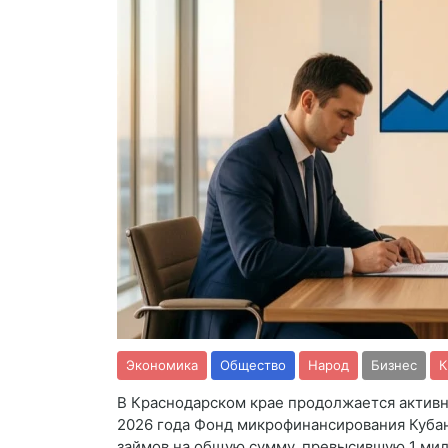
Экономика
Общество
Народ
Бизнес
К
В Краснодарском крае продолжается активн
2026 года Фонд микрофинансирования Куба
займов на общую сумму, превысившую 1 мил