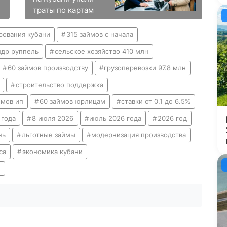
траты по картам
рования кубани
315 займов с начала
ндр руппель
сельское хозяйство 410 млн
60 займов производству
грузоперевозки 97.8 млн
строительство поддержка
ймов ип
60 займов юрлицам
ставки от 0.1 до 6.5%
 года
8 июля 2026
июль 2026 года
2026 год
нь
льготные займы
модернизация производства
са
экономика кубани
е