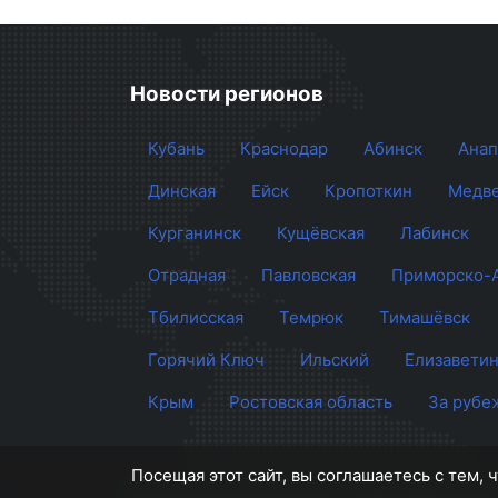
Новости регионов
Кубань
Краснодар
Абинск
Анап
Динская
Ейск
Кропоткин
Медве
Курганинск
Кущёвская
Лабинск
Отрадная
Павловская
Приморско-
Тбилисская
Темрюк
Тимашёвск
Горячий Ключ
Ильский
Елизаветин
Крым
Ростовская область
За рубе
Посещая этот сайт, вы соглашаетесь с тем,