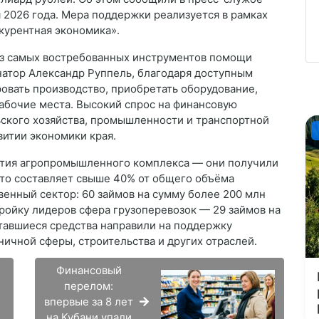
 2026 года. Мера поддержки реализуется в рамках
курентная экономика».
из самых востребованных инструментов помощи
натор Александр Руппель, благодаря доступным
вать производство, приобретать оборудование,
рабочие места. Высокий спрос на финансовую
ского хозяйства, промышленности и транспортной
витии экономики края.
ятия агропромышленного комплекса — они получили
что составляет свыше 40% от общего объёма
венный сектор: 60 займов на сумму более 200 млн
ройку лидеров сфера грузоперевозок — 29 займов на
ставшиеся средства направили на поддержку
ничной сферы, строительства и других отраслей.
Финансовый
перелом:
впервые за 8 лет
на Кубани упали