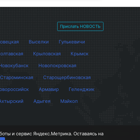
Прислать НОВОСТЬ
овецкая
Выселки
Гулькевичи
олтавская
Крыловская
Крымск
Новокубанск
Новопокровская
Староминская
Старощербиновская
овороссийск
Армавир
Геленджик
Ахтырский
Адыгея
Майкоп
боты и сервис Яндекс.Метрика. Оставаясь на