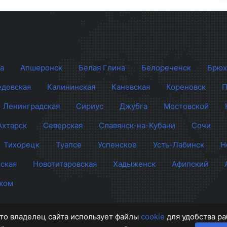
а
Апшеронск
Белая Глина
Белореченск
Брюх
довская
Калининская
Каневская
Кореновск
П
Ленинградская
Сириус
Джубга
Мостовской
Ахтарск
Северская
Славянск-на-Кубани
Сочи
Тихорецк
Туапсе
Успенское
Усть-Лабинск
Н
ская
Новотитаровская
Хадыженск
Афипский
жом
 что владелец сайта использует файлы
cookie
для удобства ра