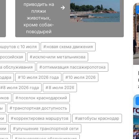
приводить на
пляжи
животных,
кроме собак-
поводырей
шрутов с 10 июля
новая схема движения
 российская
исключили метальникова
а обслуживания
оптимизация пассажиропотока
одара
10 июля 2026 года
10 июля 2026
8 июля 2026 года
8 июля 2026
иков
поселок краснодарский
вы
транспортная доступность
ки
корректировка маршрутов
автобусы краснодар
нии
улучшение транспортной сети
ница
транспортное обслуживание