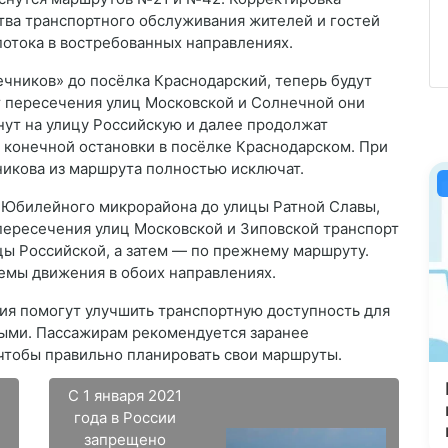
ва транспортного обслуживания жителей и гостей
потока в востребованных направлениях.
ечников» до посёлка Краснодарский, теперь будут
т пересечения улиц Московской и Солнечной они
нут на улицу Российскую и далее продолжат
 конечной остановки в посёлке Краснодарском. При
никова из маршрута полностью исключат.
 Юбилейного микрорайона до улицы Ратной Славы,
 пересечения улиц Московской и Зиповской транспорт
цы Российской, а затем — по прежнему маршруту.
хемы движения в обоих направлениях.
ия помогут улучшить транспортную доступность для
ными. Пассажирам рекомендуется заранее
чтобы правильно планировать свои маршруты.
С 1 января 2021
года в России
запрещено