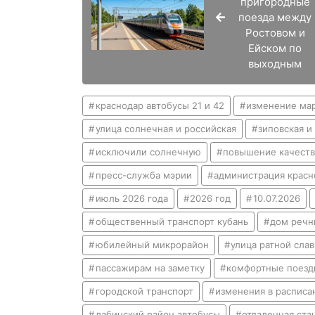
пригородные
поезда между
Ростовом и
Ейском по
выходным
краснодар автобусы 21 и 42
изменение мар
улица солнечная и российская
зиповская и
исключили солнечную
повышение качеств
пресс-служба мэрии
администрация красн
июль 2026 года
2026 год
10.07.2026
общественный транспорт кубань
дом речн
юбилейный микрорайон
улица ратной сла
пассажирам на заметку
комфортные поезд
городской транспорт
изменения в расписа
лабинский район автобусы
отдаленная ста