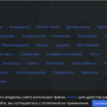
а
Апшеронск
Белая Глина
Белореченск
Брюх
довская
Калининская
Каневская
Кореновск
П
Ленинградская
Сириус
Джубга
Мостовской
Ахтарск
Северская
Славянск-на-Кубани
Сочи
Тихорецк
Туапсе
Успенское
Усть-Лабинск
Н
ская
Новотитаровская
Хадыженск
Афипский
жом
 что владелец сайта использует файлы
cookie
для удобства ра
айте, вы соглашаетесь с политикой их применения.
Согласе
и
О п