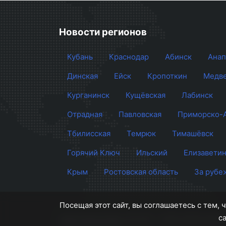
Новости регионов
Кубань
Краснодар
Абинск
Анап
Динская
Ейск
Кропоткин
Медве
Курганинск
Кущёвская
Лабинск
Отрадная
Павловская
Приморско-
Тбилисская
Темрюк
Тимашёвск
Горячий Ключ
Ильский
Елизаветин
Крым
Ростовская область
За рубе
Посещая этот сайт, вы соглашаетесь с тем,
с
Сайт Краснодара
© 2012 - 2026 СМИ Кубан