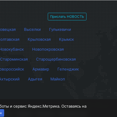
Прислать НОВОСТЬ
овецкая
Выселки
Гулькевичи
олтавская
Крыловская
Крымск
Новокубанск
Новопокровская
Староминская
Старощербиновская
овороссийск
Армавир
Геленджик
Ахтырский
Адыгея
Майкоп
боты и сервис Яндекс.Метрика. Оставаясь на
н
роекте
Правила
Контакты
Напишите нам