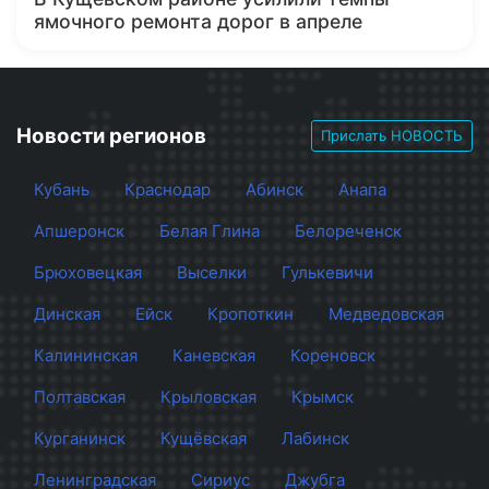
ямочного ремонта дорог в апреле
Новости регионов
Прислать НОВОСТЬ
Кубань
Краснодар
Абинск
Анапа
Апшеронск
Белая Глина
Белореченск
Брюховецкая
Выселки
Гулькевичи
Динская
Ейск
Кропоткин
Медведовская
Калининская
Каневская
Кореновск
Полтавская
Крыловская
Крымск
Курганинск
Кущёвская
Лабинск
Ленинградская
Сириус
Джубга