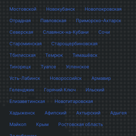
Мостовской
Новокубанск
Новопокровская
Отрадная
Павловская
Приморско-Ахтарск
Северская
Славянск-на-Кубани
Сочи
Староминская
Старощербиновская
Тбилисская
Темрюк
Тимашёвск
Тихорецк
Туапсе
Успенское
Усть-Лабинск
Новороссийск
Армавир
Геленджик
Горячий Ключ
Ильский
Елизаветинская
Новотитаровская
Хадыженск
Афипский
Ахтырский
Адыгея
Майкоп
Крым
Ростовская область
За рубежом