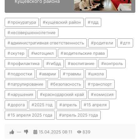
Кущёвского района
прокуратура
кущевский район
пдд
несовершеннолетние
административная ответственность
родители
дтп
скутер
мотоцикл
водительские права
профилактика
гибдд
воспитание
контроль
подростки
аварии
травмы
школа
патрулирование
безопасность
транспорт
нарушения
краснодарский край
комиссия
дорога
2025 год
апрель
15 апреля
15 апреля 2025 года
апрель 2025 года
—
15.04.2025
08:11
839