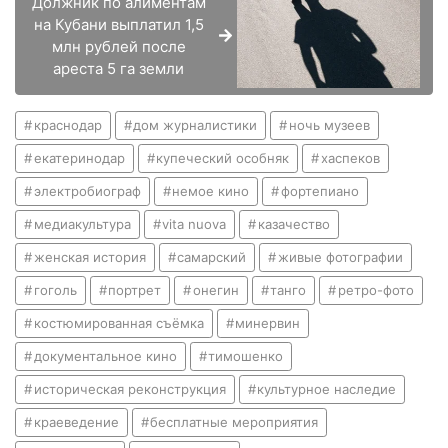
Должник по алиментам
на Кубани выплатил 1,5
млн рублей после
ареста 5 га земли
краснодар
дом журналистики
ночь музеев
екатеринодар
купеческий особняк
хаспеков
электробиограф
немое кино
фортепиано
медиакультура
vita nuova
казачество
женская история
самарский
живые фотографии
гоголь
портрет
онегин
танго
ретро-фото
костюмированная съёмка
минервин
документальное кино
тимошенко
историческая реконструкция
культурное наследие
краеведение
бесплатные мероприятия