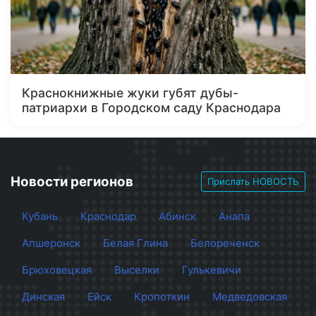
Краснокнижные жуки губят дубы-
патриархи в Городском саду Краснодара
Новости регионов
Прислать НОВОСТЬ
Кубань
Краснодар
Абинск
Анапа
Апшеронск
Белая Глина
Белореченск
Брюховецкая
Выселки
Гулькевичи
Динская
Ейск
Кропоткин
Медведовская