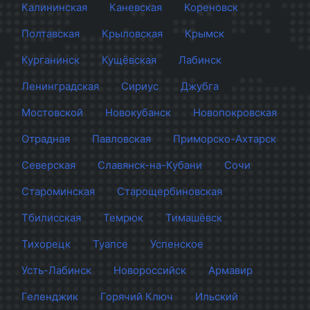
Калининская
Каневская
Кореновск
Полтавская
Крыловская
Крымск
Курганинск
Кущёвская
Лабинск
Ленинградская
Сириус
Джубга
Мостовской
Новокубанск
Новопокровская
Отрадная
Павловская
Приморско-Ахтарск
Северская
Славянск-на-Кубани
Сочи
Староминская
Старощербиновская
Тбилисская
Темрюк
Тимашёвск
Тихорецк
Туапсе
Успенское
Усть-Лабинск
Новороссийск
Армавир
Геленджик
Горячий Ключ
Ильский