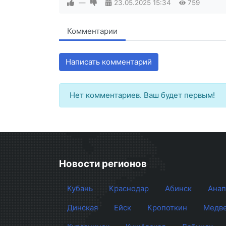
—
23.05.2025
15:34
759
Комментарии
Написать комментарий
Нет комментариев. Ваш будет первым!
Новости регионов
Кубань
Краснодар
Абинск
Анап
Динская
Ейск
Кропоткин
Медве