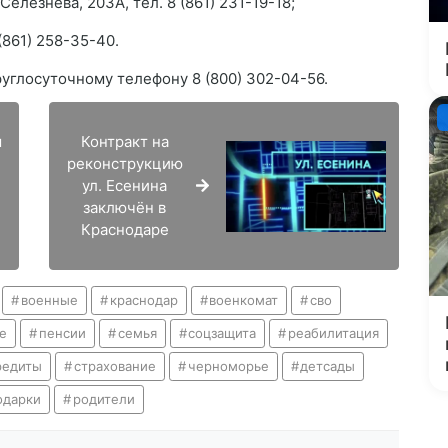
елезнёва, 203А, тел. 8 (861) 231-19-18;
(861) 258-35-40.
глосуточному телефону 8 (800) 302-04-56.
м
Контракт на
реконструкцию
ул. Есенина
заключён в
Краснодаре
военные
краснодар
военкомат
сво
е
пенсии
семья
соцзащита
реабилитация
редиты
страхование
черноморье
детсады
одарки
родители