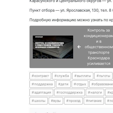
Карасунского и Центрального округов — ул. С
Пункт отбора — ул. Ярославская, 130, тел. 8 
Подробную информацию можно узнать по кру
Контроль за
кондиционера
и в
общественном
транспорте
Краснодара
усиливается
контракт
служба
выплаты
льготы
поддержка
дети
отдых
образовани
адаптация
господдержка
налоги
к
школы
вузы
проезд
питание
п