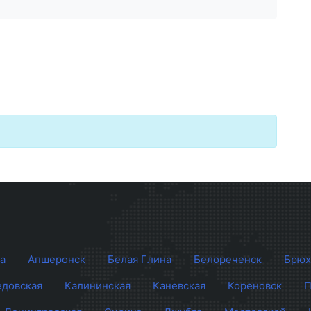
а
Апшеронск
Белая Глина
Белореченск
Брюх
довская
Калининская
Каневская
Кореновск
П