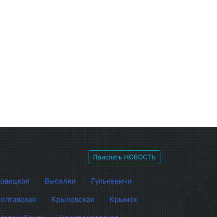
Прислать НОВОСТЬ
овецкая
Выселки
Гулькевичи
олтавская
Крыловская
Крымск