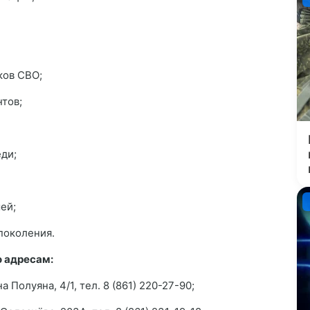
ков СВО;
тов;
еди;
ей;
поколения.
 адресам:
 Полуяна, 4/1, тел. 8 (861) 220-27-90;