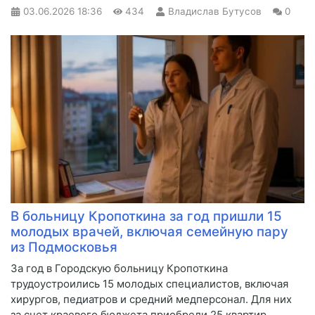
03.06.2026
18:36
434
Владислав Бутусов
0
В больницу Кропоткина за год пришли 15
молодых врачей, включая семейную пару
из Подмосковья
За год в Городскую больницу Кропоткина
трудоустроились 15 молодых специалистов, включая
хирургов, педиатров и средний медперсонал. Для них
за счет краевого бюджета приобрели 25 квартир.