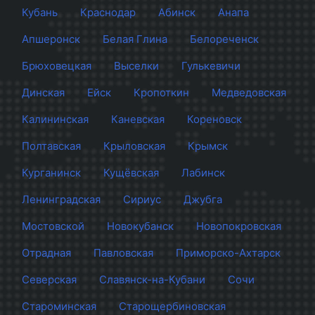
Кубань
Краснодар
Абинск
Анапа
Апшеронск
Белая Глина
Белореченск
Брюховецкая
Выселки
Гулькевичи
Динская
Ейск
Кропоткин
Медведовская
Калининская
Каневская
Кореновск
Полтавская
Крыловская
Крымск
Курганинск
Кущёвская
Лабинск
Ленинградская
Сириус
Джубга
Мостовской
Новокубанск
Новопокровская
Отрадная
Павловская
Приморско-Ахтарск
Северская
Славянск-на-Кубани
Сочи
Староминская
Старощербиновская