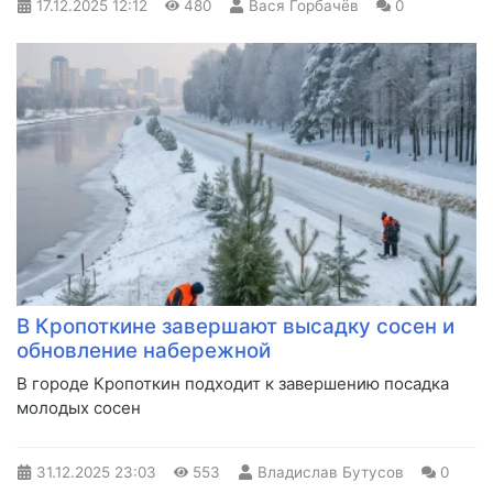
17.12.2025
12:12
480
Вася Горбачёв
0
В Кропоткине завершают высадку сосен и
обновление набережной
В городе Кропоткин подходит к завершению посадка
молодых сосен
31.12.2025
23:03
553
Владислав Бутусов
0