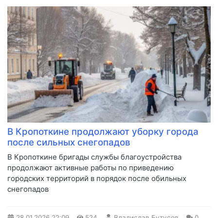
В Кропоткине продолжают уборку города
после сильных снегопадов
В Кропоткине бригады службы благоустройства
продолжают активные работы по приведению
городских территорий в порядок после обильных
снегопадов
28.01.2026
22:09
524
Владислав Бутусов
0