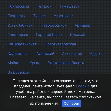
Тбилисская
Темрюк
Тимашёвск
Тихорецк
Туапсе
Успенское
Усть-Лабинск
Новороссийск
Армавир
Геленджик
Горячий Ключ
Ильский
Елизаветинская
Новотитаровская
Хадыженск
Афипский
Ахтырский
Адыгея
Майкоп
Крым
Ростовская область
За рубежом
Посещая этот сайт, вы соглашаетесь с тем, что
владелец сайта использует файлы
cookie
для
удобства работы и сервис Яндекс.Метрика.
Сайт Краснодара
© 2012 - 2026 СМИ Кубани
Оставаясь на сайте, вы соглашаетесь с политикой
их применения.
Согласен
О проекте
Правила
Контакты
Напишите нам