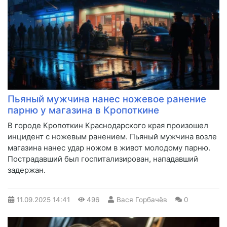
Пьяный мужчина нанес ножевое ранение
парню у магазина в Кропоткине
В городе Кропоткин Краснодарского края произошел
инцидент с ножевым ранением. Пьяный мужчина возле
магазина нанес удар ножом в живот молодому парню.
Пострадавший был госпитализирован, нападавший
задержан.
11.09.2025
14:41
496
Вася Горбачёв
0