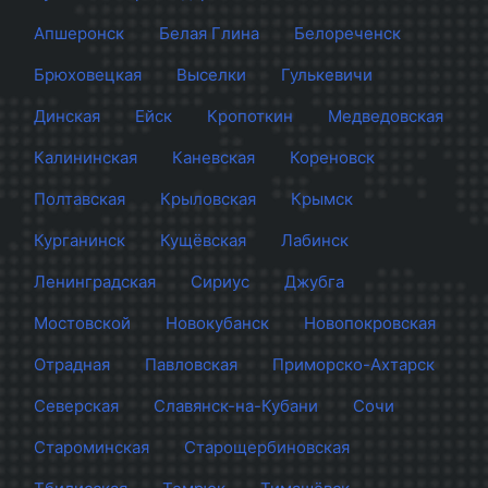
Апшеронск
Белая Глина
Белореченск
Брюховецкая
Выселки
Гулькевичи
Динская
Ейск
Кропоткин
Медведовская
Калининская
Каневская
Кореновск
Полтавская
Крыловская
Крымск
Курганинск
Кущёвская
Лабинск
Ленинградская
Сириус
Джубга
Мостовской
Новокубанск
Новопокровская
Отрадная
Павловская
Приморско-Ахтарск
Северская
Славянск-на-Кубани
Сочи
Староминская
Старощербиновская