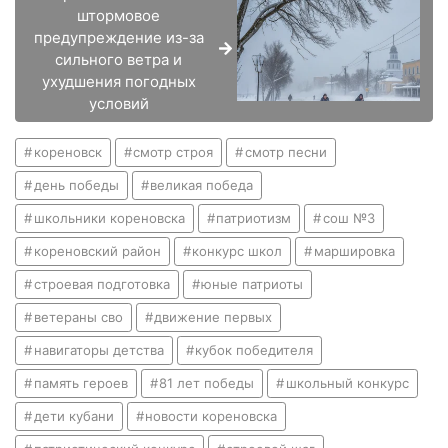
штормовое
предупреждение из-за
сильного ветра и
ухудшения погодных
условий
кореновск
смотр строя
смотр песни
день победы
великая победа
школьники кореновска
патриотизм
сош №3
кореновский район
конкурс школ
маршировка
строевая подготовка
юные патриоты
ветераны сво
движение первых
навигаторы детства
кубок победителя
память героев
81 лет победы
школьный конкурс
дети кубани
новости кореновска