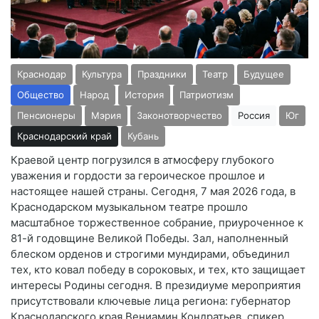
Краснодар
Культура
Праздники
Театр
Будущее
Общество
Народ
История
Патриотизм
Пенсионеры
Мэрия
Законотворчество
Россия
Юг
Краснодарский край
Кубань
Краевой центр погрузился в атмосферу глубокого
уважения и гордости за героическое прошлое и
настоящее нашей страны. Сегодня, 7 мая 2026 года, в
Краснодарском музыкальном театре прошло
масштабное торжественное собрание, приуроченное к
81-й годовщине Великой Победы. Зал, наполненный
блеском орденов и строгими мундирами, объединил
тех, кто ковал победу в сороковых, и тех, кто защищает
интересы Родины сегодня. В президиуме мероприятия
присутствовали ключевые лица региона: губернатор
Краснодарского края Вениамин Кондратьев, спикер