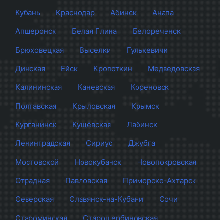
Кубань
Краснодар
Абинск
Анапа
Апшеронск
Белая Глина
Белореченск
Брюховецкая
Выселки
Гулькевичи
Динская
Ейск
Кропоткин
Медведовская
Калининская
Каневская
Кореновск
Полтавская
Крыловская
Крымск
Курганинск
Кущёвская
Лабинск
Ленинградская
Сириус
Джубга
Мостовской
Новокубанск
Новопокровская
Отрадная
Павловская
Приморско-Ахтарск
Северская
Славянск-на-Кубани
Сочи
Староминская
Старощербиновская