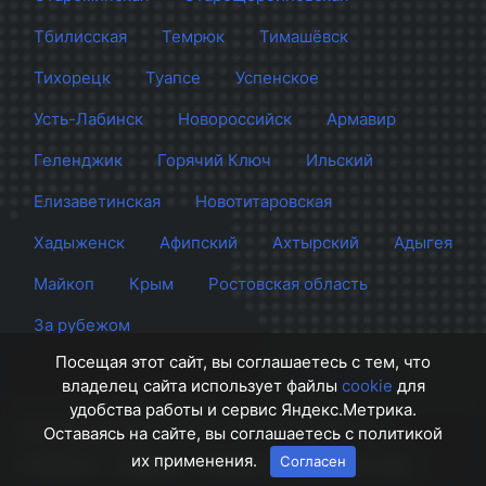
Тбилисская
Темрюк
Тимашёвск
Тихорецк
Туапсе
Успенское
Усть-Лабинск
Новороссийск
Армавир
Геленджик
Горячий Ключ
Ильский
Елизаветинская
Новотитаровская
Хадыженск
Афипский
Ахтырский
Адыгея
Майкоп
Крым
Ростовская область
За рубежом
Посещая этот сайт, вы соглашаетесь с тем, что
владелец сайта использует файлы
cookie
для
удобства работы и сервис Яндекс.Метрика.
Сайт Краснодара
© 2012 - 2026 СМИ Кубани
Оставаясь на сайте, вы соглашаетесь с политикой
их применения.
Согласен
О проекте
Правила
Контакты
Напишите нам