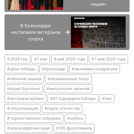
нации»
В Краснодаре
чествовали ветеранов
спорта
2026 год
7 мая
май 2026 года
7 мая 2026 года
день победы
краснодар
вениамин кондратьев
евгений наумов
музыкальный театр
юрий бурлачко
митрополит василий
ветераны кубани
81 годовщина победы
сво
спецоперация
герои отечества
торжественное собрание
кубань
краснодарский край
165 фронтовиков