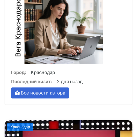
е
г
а
К
р
а
с
н
о
д
а
р
с
а
к
Город:
Краснодар
Последний визит:
2 дня назад
Все новости автора
Краснодар