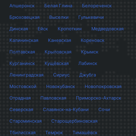
Апшеронск
Белая Глина
Белореченск
Брюховецкая
Выселки
Гулькевичи
Динская
Ейск
Кропоткин
Медведовская
Калининская
Каневская
Кореновск
Полтавская
Крыловская
Крымск
Курганинск
Кущёвская
Лабинск
Ленинградская
Сириус
Джубга
Мостовской
Новокубанск
Новопокровская
Отрадная
Павловская
Приморско-Ахтарск
Северская
Славянск-на-Кубани
Сочи
Староминская
Старощербиновская
Тбилисская
Темрюк
Тимашёвск