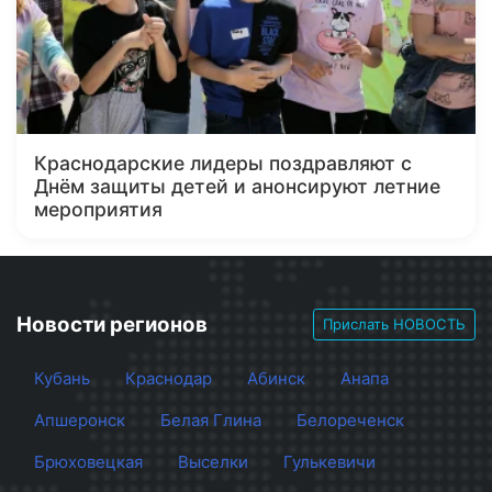
Краснодарские лидеры поздравляют с
Днём защиты детей и анонсируют летние
мероприятия
Новости регионов
Прислать НОВОСТЬ
Кубань
Краснодар
Абинск
Анапа
Апшеронск
Белая Глина
Белореченск
Брюховецкая
Выселки
Гулькевичи