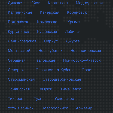
Динская
Ейск
Кропоткин
Медведовская
Калининская
Каневская
Кореновск
Полтавская
Крыловская
Крымск
Курганинск
Кущёвская
Лабинск
Ленинградская
Сириус
Джубга
Мостовской
Новокубанск
Новопокровская
Отрадная
Павловская
Приморско-Ахтарск
Северская
Славянск-на-Кубани
Сочи
Староминская
Старощербиновская
Тбилисская
Темрюк
Тимашёвск
Тихорецк
Туапсе
Успенское
Усть-Лабинск
Новороссийск
Армавир