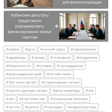
для военнослужащих
Кубанские депутаты
предложили
реформировать
финансирование жилья
сиротам
кубань
дети
летний отдых
оздоровление
здравницы
лагеря
геленджик
кондратьев
безопасность
путевки
господдержка
краснодарский край
летний сезон
350 тысяч детей
стационарные лагеря
круглогодичные лагеря
дети-инвалиды
овз
сво
участники сво
социальные выплаты
льготы
налоги
субсидии
инфраструктура