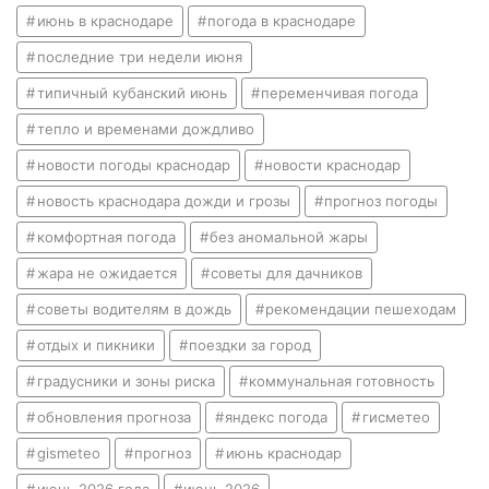
июнь в краснодаре
погода в краснодаре
последние три недели июня
типичный кубанский июнь
переменчивая погода
тепло и временами дождливо
новости погоды краснодар
новости краснодар
новость краснодара дожди и грозы
прогноз погоды
комфортная погода
без аномальной жары
жара не ожидается
советы для дачников
советы водителям в дождь
рекомендации пешеходам
отдых и пикники
поездки за город
градусники и зоны риска
коммунальная готовность
обновления прогноза
яндекс погода
гисметео
gismeteo
прогноз
июнь краснодар
июнь 2026 года
июнь 2026