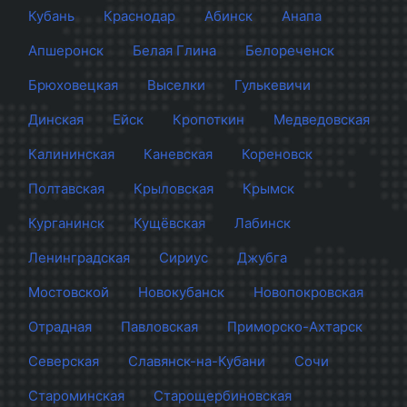
Кубань
Краснодар
Абинск
Анапа
Апшеронск
Белая Глина
Белореченск
Брюховецкая
Выселки
Гулькевичи
Динская
Ейск
Кропоткин
Медведовская
Калининская
Каневская
Кореновск
Полтавская
Крыловская
Крымск
Курганинск
Кущёвская
Лабинск
Ленинградская
Сириус
Джубга
Мостовской
Новокубанск
Новопокровская
Отрадная
Павловская
Приморско-Ахтарск
Северская
Славянск-на-Кубани
Сочи
Староминская
Старощербиновская