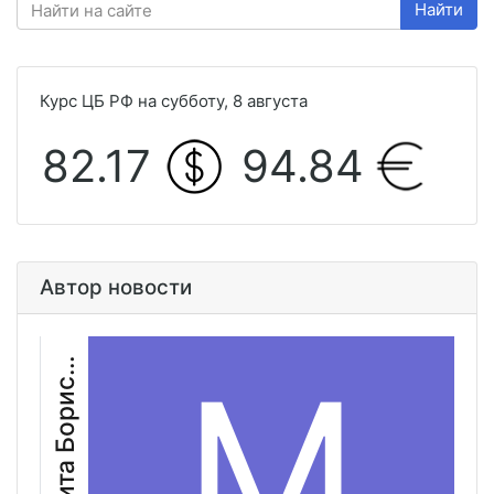
Найти
Курс ЦБ РФ на субботу, 8 августа
82.17
94.84
Автор новости
а
р
г
а
р
и
т
а
Б
о
р
и
о
в
М
М
а
с