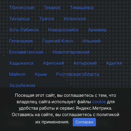
Тбилисская
Темрюк
Тимашёвск
Тихорецк
Туапсе
Успенское
Усть-Лабинск
Новороссийск
Армавир
Геленджик
Горячий Ключ
Ильский
Елизаветинская
Новотитаровская
Хадыженск
Афипский
Ахтырский
Адыгея
Майкоп
Крым
Ростовская область
За рубежом
Посещая этот сайт, вы соглашаетесь с тем, что
владелец сайта использует файлы
cookie
для
удобства работы и сервис Яндекс.Метрика.
Сайт Краснодара
© 2012 - 2026 СМИ Кубани
Оставаясь на сайте, вы соглашаетесь с политикой
их применения.
Согласен
О проекте
Правила
Контакты
Напишите нам