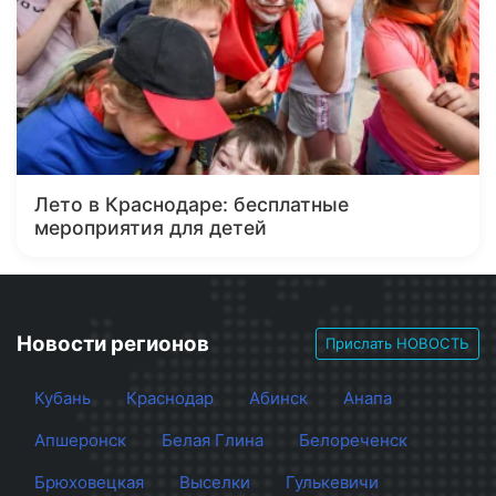
Лето в Краснодаре: бесплатные
мероприятия для детей
Новости регионов
Прислать НОВОСТЬ
Кубань
Краснодар
Абинск
Анапа
Апшеронск
Белая Глина
Белореченск
Брюховецкая
Выселки
Гулькевичи