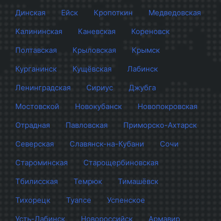
Динская
Ейск
Кропоткин
Медведовская
Калининская
Каневская
Кореновск
Полтавская
Крыловская
Крымск
Курганинск
Кущёвская
Лабинск
Ленинградская
Сириус
Джубга
Мостовской
Новокубанск
Новопокровская
Отрадная
Павловская
Приморско-Ахтарск
Северская
Славянск-на-Кубани
Сочи
Староминская
Старощербиновская
Тбилисская
Темрюк
Тимашёвск
Тихорецк
Туапсе
Успенское
Усть-Лабинск
Новороссийск
Армавир