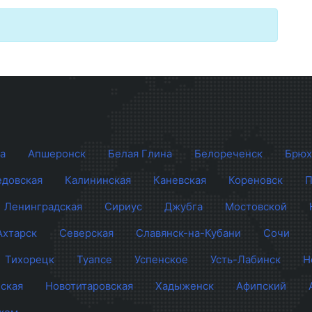
а
Апшеронск
Белая Глина
Белореченск
Брюх
довская
Калининская
Каневская
Кореновск
П
Ленинградская
Сириус
Джубга
Мостовской
Ахтарск
Северская
Славянск-на-Кубани
Сочи
Тихорецк
Туапсе
Успенское
Усть-Лабинск
Н
ская
Новотитаровская
Хадыженск
Афипский