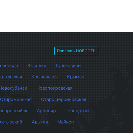
Прислать НОВОСТЬ
овецкая
Выселки
Гулькевичи
олтавская
Крыловская
Крымск
Новокубанск
Новопокровская
Староминская
Старощербиновская
овороссийск
Армавир
Геленджик
Ахтырский
Адыгея
Майкоп