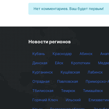
Нет комментариев. Ваш будет первым!
Новости регионов
Кубань
Краснодар
Абинск
Анап
Динская
Ейск
Кропоткин
Медве
Курганинск
Кущёвская
Лабинск
Отрадная
Павловская
Приморско-
Тбилисская
Темрюк
Тимашёвск
Горячий Ключ
Ильский
Елизаветин