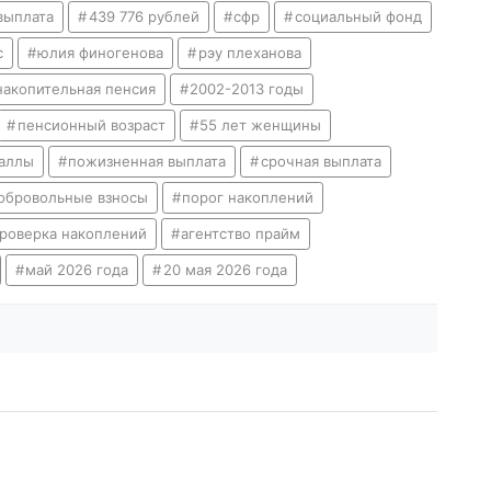
выплата
439 776 рублей
сфр
социальный фонд
с
юлия финогенова
рэу плеханова
накопительная пенсия
2002-2013 годы
пенсионный возраст
55 лет женщины
баллы
пожизненная выплата
срочная выплата
обровольные взносы
порог накоплений
роверка накоплений
агентство прайм
май 2026 года
20 мая 2026 года