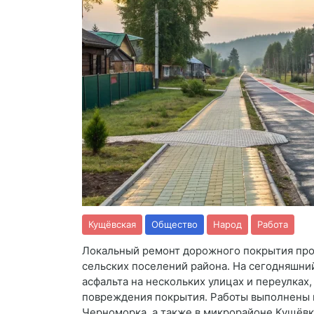
Кущёвская
Общество
Народ
Работа
Локальный ремонт дорожного покрытия про
сельских поселений района. На сегодняшни
асфальта на нескольких улицах и переулках
повреждения покрытия. Работы выполнены н
Черноморка, а также в микрорайоне Кущёвк