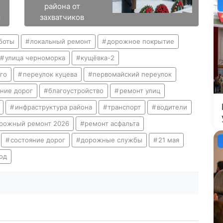
района от
м
захватчиков
боты
локальный ремонт
дорожное покрытие
улица черноморка
кущёвка-2
го
переулок куцева
первомайский переулок
ние дорог
благоустройство
ремонт улиц
инфраструктура района
транспорт
водители
рожный ремонт 2026
ремонт асфальта
состояние дорог
дорожные службы
21 мая
од