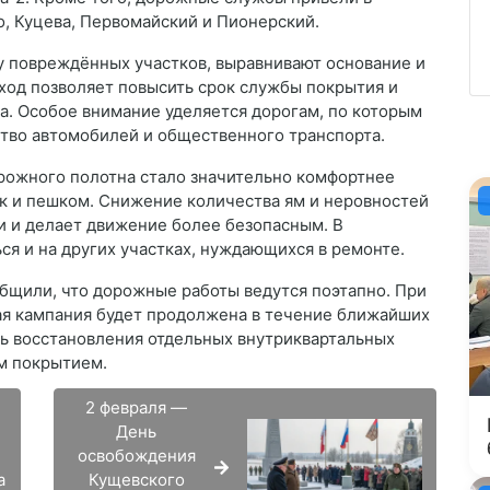
о, Куцева, Первомайский и Пионерский.
у повреждённых участков, выравнивают основание и
дход позволяет повысить срок службы покрытия и
а. Особое внимание уделяется дорогам, по которым
тво автомобилей и общественного транспорта.
рожного полотна стало значительно комфортнее
ак и пешком. Снижение количества ям и неровностей
и и делает движение более безопасным. В
я и на других участках, нуждающихся в ремонте.
бщили, что дорожные работы ведутся поэтапно. При
ая кампания будет продолжена в течение ближайших
ь восстановления отдельных внутриквартальных
м покрытием.
2 февраля —
День
освобождения
а
Кущевского