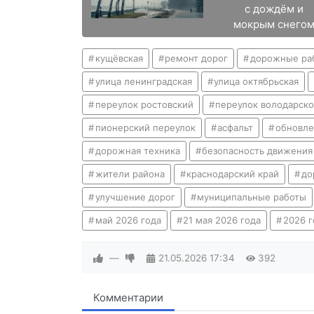
с дождём и
мокрым снего
кущёвская
ремонт дорог
дорожные ра
улица ленинградская
улица октябрьская
переулок ростовский
переулок володарско
пионерский переулок
асфальт
обновле
дорожная техника
безопасность движения
жители района
краснодарский край
до
улучшение дорог
муниципальные работы
май 2026 года
21 мая 2026 года
2026 г
—
21.05.2026
17:34
392
Комментарии