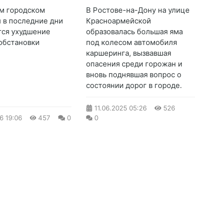
м городском
В Ростове-на-Дону на улице
 в последние дни
Красноармейской
ся ухудшение
образовалась большая яма
обстановки
под колесом автомобиля
каршеринга, вызвавшая
опасения среди горожан и
вновь поднявшая вопрос о
состоянии дорог в городе.
11.06.2025
05:26
526
26
19:06
457
0
0