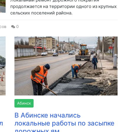
продолжается на территории одного из крупных
сельских поселений района.
сов
0
Абинск
В Абинске начались
л
локальные работы по засыпке
дорожных ям