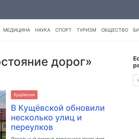
МЕДИЦИНА
НАУКА
СПОРТ
ТУРИЗМ
ОБЩЕСТВО
Б
остояние дорог»
Е
р
Кущёвская
В Кущёвской обновили
несколько улиц и
переулков
Локальный ремонт дорожного покрытия