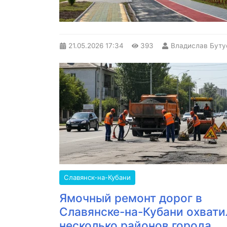
21.05.2026
17:34
393
Владислав Буту
Славянск-на-Кубани
Ямочный ремонт дорог в
Славянске-на-Кубани охвати
несколько районов города