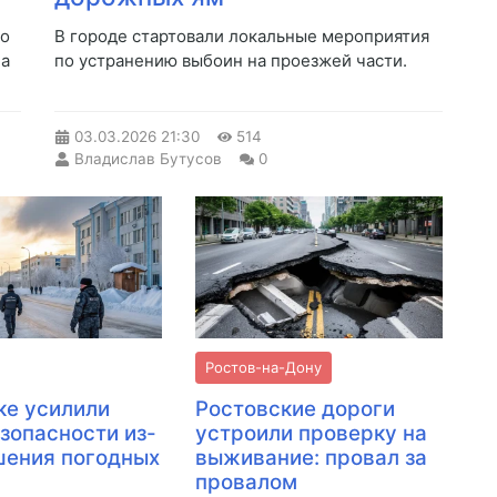
по
В городе стартовали локальные мероприятия
на
по устранению выбоин на проезжей части.
03.03.2026
21:30
514
Владислав Бутусов
0
Ростов-на-Дону
ке усилили
Ростовские дороги
зопасности из-
устроили проверку на
шения погодных
выживание: провал за
провалом