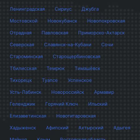
Ленинградская
Сириус
Джубга
Мостовской
Новокубанск
Новопокровская
Отрадная
Павловская
Приморско-Ахтарск
Северская
Славянск-на-Кубани
Сочи
Староминская
Старощербиновская
Тбилисская
Темрюк
Тимашёвск
Тихорецк
Туапсе
Успенское
Усть-Лабинск
Новороссийск
Армавир
Геленджик
Горячий Ключ
Ильский
Елизаветинская
Новотитаровская
Хадыженск
Афипский
Ахтырский
Адыгея
Майкоп
Крым
Ростовская область