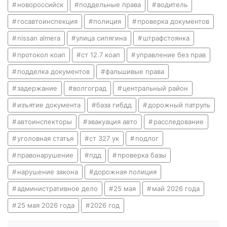
новороссийск
поддельные права
водитель
госавтоинспекция
полиция
проверка документов
nissan almera
улица сипягина
штрафстоянка
протокол коап
ст 12.7 коап
управление без прав
подделка документов
фальшивые права
задержание
волгоград
центральный район
изъятие документа
база гибдд
дорожный патруль
автоинспекторы
эвакуация авто
расследование
уголовная статья
ст 327 ук
подлог
правонарушение
пдд
проверка базы
нарушение закона
дорожная полиция
административное дело
25 мая
май 2026 года
25 мая 2026 года
2026 год