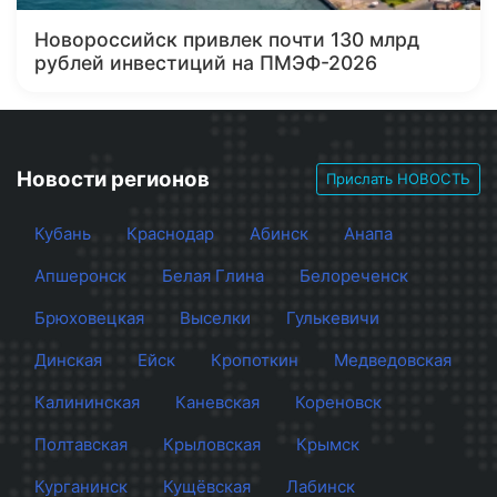
Новороссийск привлек почти 130 млрд
рублей инвестиций на ПМЭФ-2026
Новости регионов
Прислать НОВОСТЬ
Кубань
Краснодар
Абинск
Анапа
Апшеронск
Белая Глина
Белореченск
Брюховецкая
Выселки
Гулькевичи
Динская
Ейск
Кропоткин
Медведовская
Калининская
Каневская
Кореновск
Полтавская
Крыловская
Крымск
Курганинск
Кущёвская
Лабинск