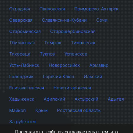
Отрадная
Павловская
Приморско-Ахтарск
Северская
Славянск-на-Кубани
Сочи
Староминская
Старощербиновская
Тбилисская
Темрюк
Тимашёвск
Тихорецк
Туапсе
Успенское
Усть-Лабинск
Новороссийск
Армавир
Геленджик
Горячий Ключ
Ильский
Елизаветинская
Новотитаровская
Хадыженск
Афипский
Ахтырский
Адыгея
Майкоп
Крым
Ростовская область
За рубежом
Посещая этот сайт, вы соглашаетесь с тем, что