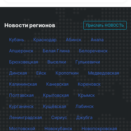
Новости регионов
Прислать НОВОСТЬ
Кубань
Краснодар
Абинск
Анапа
Апшеронск
Белая Глина
Белореченск
Брюховецкая
Выселки
Гулькевичи
Динская
Ейск
Кропоткин
Медведовская
Калининская
Каневская
Кореновск
Полтавская
Крыловская
Крымск
Курганинск
Кущёвская
Лабинск
Ленинградская
Сириус
Джубга
Мостовской
Новокубанск
Новопокровская