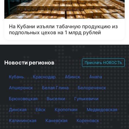
На Кубани изъяли табачную продукцию из
подпольных цехов на 1 млрд рублей
Новости регионов
Прислать НОВОСТЬ
Кубань
Краснодар
Абинск
Анапа
Апшеронск
Белая Глина
Белореченск
Брюховецкая
Выселки
Гулькевичи
Динская
Ейск
Кропоткин
Медведовская
Калининская
Каневская
Кореновск