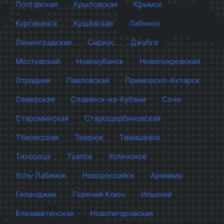
Полтавская
Крыловская
Крымск
Курганинск
Кущёвская
Лабинск
Ленинградская
Сириус
Джубга
Мостовской
Новокубанск
Новопокровская
Отрадная
Павловская
Приморско-Ахтарск
Северская
Славянск-на-Кубани
Сочи
Староминская
Старощербиновская
Тбилисская
Темрюк
Тимашёвск
Тихорецк
Туапсе
Успенское
Усть-Лабинск
Новороссийск
Армавир
Геленджик
Горячий Ключ
Ильский
Елизаветинская
Новотитаровская