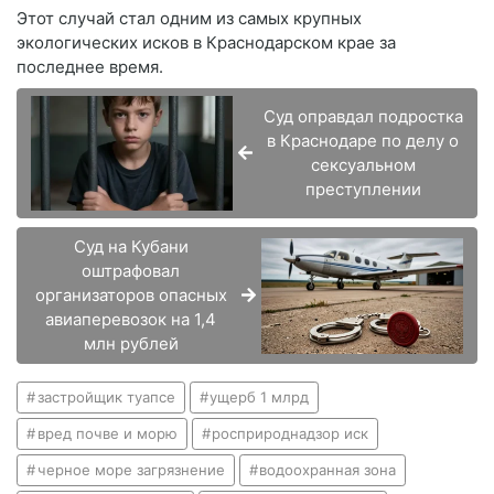
Этот случай стал одним из самых крупных
экологических исков в Краснодарском крае за
последнее время.
Суд оправдал подростка
в Краснодаре по делу о
сексуальном
преступлении
Суд на Кубани
оштрафовал
организаторов опасных
авиаперевозок на 1,4
млн рублей
застройщик туапсе
ущерб 1 млрд
вред почве и морю
росприроднадзор иск
черное море загрязнение
водоохранная зона