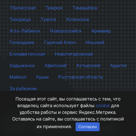
Тбилисская
Темрюк
Тимашёвск
Тихорецк
Туапсе
Успенское
Усть-Лабинск
Новороссийск
Армавир
Геленджик
Горячий Ключ
Ильский
Елизаветинская
Новотитаровская
Хадыженск
Афипский
Ахтырский
Адыгея
Майкоп
Крым
Ростовская область
За рубежом
Посещая этот сайт, вы соглашаетесь с тем, что
владелец сайта использует файлы
cookie
для
удобства работы и сервис Яндекс.Метрика.
Сайт Краснодара
© 2012 - 2026 СМИ Кубани
Оставаясь на сайте, вы соглашаетесь с политикой
их применения.
Согласен
О проекте
Правила
Контакты
Напишите нам