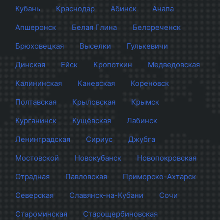
Кубань
Краснодар
Абинск
Анапа
Апшеронск
Белая Глина
Белореченск
Брюховецкая
Выселки
Гулькевичи
Динская
Ейск
Кропоткин
Медведовская
Калининская
Каневская
Кореновск
Полтавская
Крыловская
Крымск
Курганинск
Кущёвская
Лабинск
Ленинградская
Сириус
Джубга
Мостовской
Новокубанск
Новопокровская
Отрадная
Павловская
Приморско-Ахтарск
Северская
Славянск-на-Кубани
Сочи
Староминская
Старощербиновская