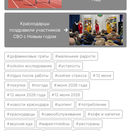
Краснодарцы
поздравили участников
СВО с Новым годом
дофаминовые траты
маленькие радости
sokolov исследование
усталость
отдых после работы
снятие стресса
12 июня
покупки
погода
июня 2026 года
12 июня 2026 года
12 июня 2026
новости краснодара
шопинг
потребление
краснодарцы
самообслуживание
кофе и напитки
вкусная еда
маркетплейсы
рестораны