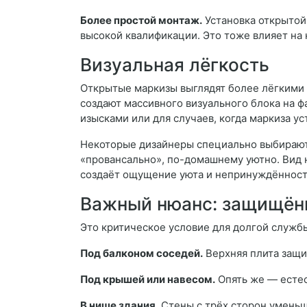
Более простой монтаж.
Установка открытой
высокой квалификации. Это тоже влияет на
Визуальная лёгкость
Открытые маркизы выглядят более лёгкими 
создают массивного визуального блока на ф
изысками или для случаев, когда маркиза ус
Некоторые дизайнеры специально выбирают 
«провансально», по-домашнему уютно. Вид 
создаёт ощущение уюта и непринуждённост
Важный нюанс: защищённ
Это критическое условие для долгой службы
Под балконом соседей.
Верхняя плита защи
Под крышей или навесом.
Опять же — естес
В нише здания.
Стены с трёх сторон уменьш