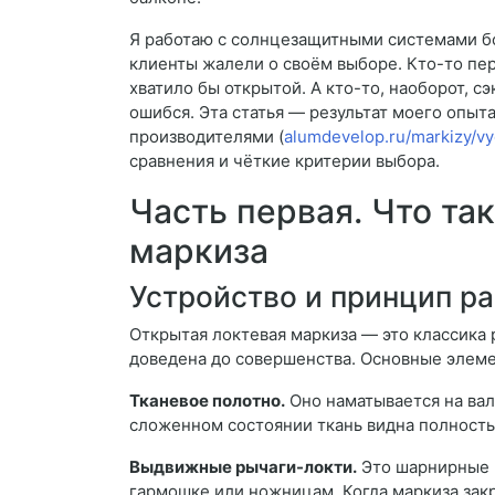
Я работаю с солнцезащитными системами бол
клиенты жалели о своём выборе. Кто-то пер
хватило бы открытой. А кто-то, наоборот, с
ошибся. Эта статья — результат моего опыт
производителями (
alumdevelop.ru/markizy/v
сравнения и чёткие критерии выбора.
Часть первая. Что та
маркиза
Устройство и принцип р
Открытая локтевая маркиза — это классика 
доведена до совершенства. Основные элеме
Тканевое полотно.
Оно наматывается на вал
сложенном состоянии ткань видна полность
Выдвижные рычаги-локти.
Это шарнирные 
гармошке или ножницам. Когда маркиза закр