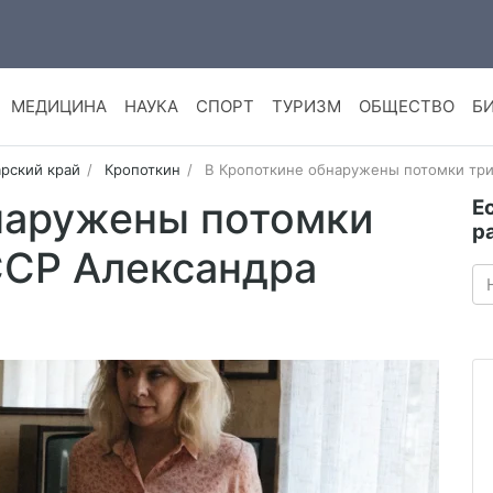
МЕДИЦИНА
НАУКА
СПОРТ
ТУРИЗМ
ОБЩЕСТВО
Б
рский край
Кропоткин
В Кропоткине обнаружены потомки тр
наружены потомки
Е
р
ССР Александра