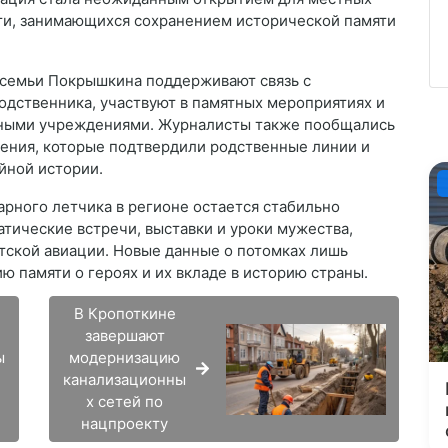
ти, занимающихся сохранением исторической памяти
 семьи Покрышкина поддерживают связь с
дственника, участвуют в памятных мероприятиях и
ьными учреждениями. Журналисты также пообщались
дения, которые подтвердили родственные линии и
йной истории.
арного летчика в регионе остается стабильно
атические встречи, выставки и уроки мужества,
тской авиации. Новые данные о потомках лишь
 памяти о героях и их вкладе в историю страны.
В Кропоткине
завершают
ы
модернизацию
канализационны
х сетей по
нацпроекту