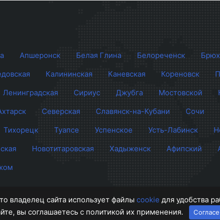
а
Апшеронск
Белая Глина
Белореченск
Брюх
довская
Калининская
Каневская
Кореновск
П
Ленинградская
Сириус
Джубга
Мостовской
Ахтарск
Северская
Славянск-на-Кубани
Сочи
Тихорецк
Туапсе
Успенское
Усть-Лабинск
Н
ская
Новотитаровская
Хадыженск
Афипский
жом
 что владелец сайта использует файлы
cookie
для удобства ра
айте, вы соглашаетесь с политикой их применения.
Согласе
и
О п