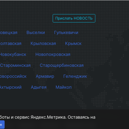
Прислать НОВОСТЬ
овецкая
Выселки
Гулькевичи
олтавская
Крыловская
Крымск
Новокубанск
Новопокровская
Староминская
Старощербиновская
овороссийск
Армавир
Геленджик
Ахтырский
Адыгея
Майкоп
боты и сервис Яндекс.Метрика. Оставаясь на
н
роекте
Правила
Контакты
Напишите нам