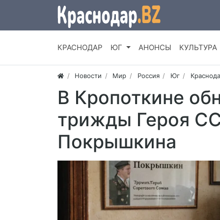
КРАСНОДАР
ЮГ
АНОНСЫ
КУЛЬТУРА
Новости
Мир
Россия
Юг
Краснода
В Кропоткине об
трижды Героя С
Покрышкина