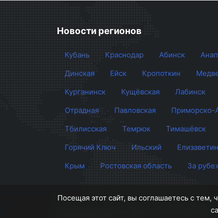
Новости регионов
Кубань
Краснодар
Абинск
Анап
Динская
Ейск
Кропоткин
Медве
Курганинск
Кущёвская
Лабинск
Отрадная
Павловская
Приморско-
Тбилисская
Темрюк
Тимашёвск
Горячий Ключ
Ильский
Елизаветин
Крым
Ростовская область
За рубе
Посещая этот сайт, вы соглашаетесь с тем,
с
Сайт Краснодара
© 2012 - 2026 СМИ Кубан