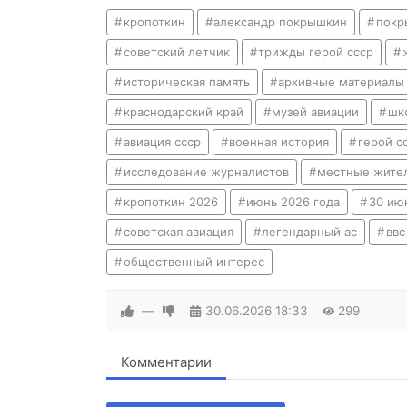
кропоткин
александр покрышкин
покр
советский летчик
трижды герой ссср
историческая память
архивные материалы
краснодарский край
музей авиации
шк
авиация ссср
военная история
герой с
исследование журналистов
местные жите
кропоткин 2026
июнь 2026 года
30 ию
советская авиация
легендарный ас
ввс
общественный интерес
—
30.06.2026
18:33
299
Комментарии