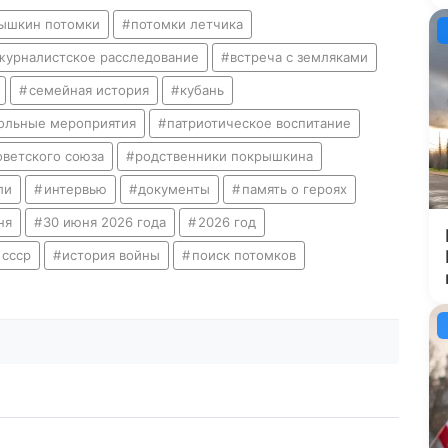
ышкин потомки
потомки летчика
журналистское расследование
встреча с земляками
семейная история
кубань
ольные мероприятия
патриотическое воспитание
оветского союза
родственники покрышкина
ли
интервью
документы
память о героях
ня
30 июня 2026 года
2026 год
 ссср
история войны
поиск потомков