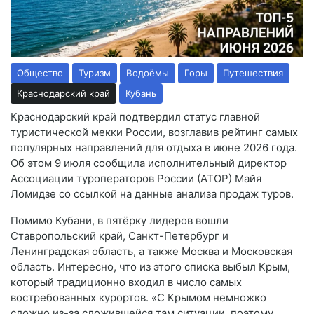
Общество
Туризм
Водоёмы
Горы
Путешествия
Краснодарский край
Кубань
Краснодарский край подтвердил статус главной
туристической мекки России, возглавив рейтинг самых
популярных направлений для отдыха в июне 2026 года.
Об этом 9 июля сообщила исполнительный директор
Ассоциации туроператоров России (АТОР) Майя
Ломидзе со ссылкой на данные анализа продаж туров.
Помимо Кубани, в пятёрку лидеров вошли
Ставропольский край, Санкт-Петербург и
Ленинградская область, а также Москва и Московская
область. Интересно, что из этого списка выбыл Крым,
который традиционно входил в число самых
востребованных курортов. «С Крымом немножко
сложно из-за сложившейся там ситуации, поэтому