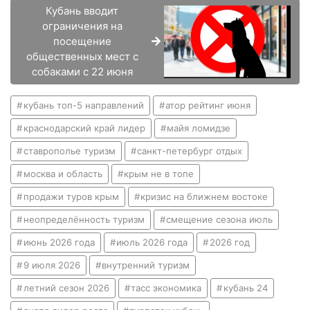
Кубань вводит
ограничения на
посещение
общественных мест с
собаками с 22 июня
кубань топ-5 направлений
атор рейтинг июня
краснодарский край лидер
майя ломидзе
ставрополье туризм
санкт-петербург отдых
москва и область
крым не в топе
продажи туров крым
кризис на ближнем востоке
неопределённость туризм
смещение сезона июль
июнь 2026 года
июль 2026 года
2026 год
9 июля 2026
внутренний туризм
летний сезон 2026
тасс экономика
кубань 24