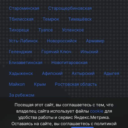
Староминская
Старощербиновская
Тбилисская
Темрюк
Тимашёвск
Тихорецк
Туапсе
Успенское
Усть-Лабинск
Новороссийск
Армавир
Геленджик
Горячий Ключ
Ильский
Елизаветинская
Новотитаровская
Хадыженск
Афипский
Ахтырский
Адыгея
Майкоп
Крым
Ростовская область
За рубежом
Посещая этот сайт, вы соглашаетесь с тем, что
владелец сайта использует файлы
cookie
для
удобства работы и сервис Яндекс.Метрика.
Сайт Краснодара
© 2012 - 2026 СМИ Кубани
Оставаясь на сайте, вы соглашаетесь с политикой