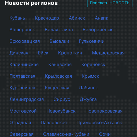
Новости регионов
Прислать НОВОСТЬ
Кубань
Краснодар
Абинск
Анапа
Апшеронск
Белая Глина
Белореченск
Брюховецкая
Выселки
Гулькевичи
Динская
Ейск
Кропоткин
Медведовская
Калининская
Каневская
Кореновск
Полтавская
Крыловская
Крымск
Курганинск
Кущёвская
Лабинск
Ленинградская
Сириус
Джубга
Мостовской
Новокубанск
Новопокровская
Отрадная
Павловская
Приморско-Ахтарск
Северская
Славянск-на-Кубани
Сочи