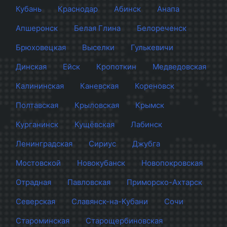
Кубань
Краснодар
Абинск
Анапа
Апшеронск
Белая Глина
Белореченск
Брюховецкая
Выселки
Гулькевичи
Динская
Ейск
Кропоткин
Медведовская
Калининская
Каневская
Кореновск
Полтавская
Крыловская
Крымск
Курганинск
Кущёвская
Лабинск
Ленинградская
Сириус
Джубга
Мостовской
Новокубанск
Новопокровская
Отрадная
Павловская
Приморско-Ахтарск
Северская
Славянск-на-Кубани
Сочи
Староминская
Старощербиновская