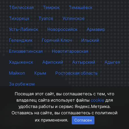
Тбилисская
Темрюк
Тимашёвск
Тихорецк
Туапсе
Успенское
Усть-Лабинск
Новороссийск
Армавир
Геленджик
Горячий Ключ
Ильский
Елизаветинская
Новотитаровская
Хадыженск
Афипский
Ахтырский
Адыгея
Майкоп
Крым
Ростовская область
За рубежом
Посещая этот сайт, вы соглашаетесь с тем, что
владелец сайта использует файлы
cookie
для
удобства работы и сервис Яндекс.Метрика.
Сайт Краснодара
© 2012 - 2026 СМИ Кубани
Оставаясь на сайте, вы соглашаетесь с политикой
их применения.
Согласен
О проекте
Правила
Контакты
Напишите нам