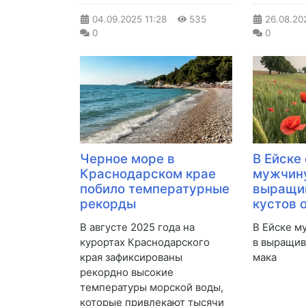
04.09.2025
11:28
535
26.08.20
0
0
Черное море в
В Ейске
Краснодарском крае
мужчину
побило температурные
выращи
рекорды
кустов 
В августе 2025 года на
В Ейске м
курортах Краснодарского
в выращив
края зафиксированы
мака
рекордно высокие
температуры морской воды,
которые привлекают тысячи