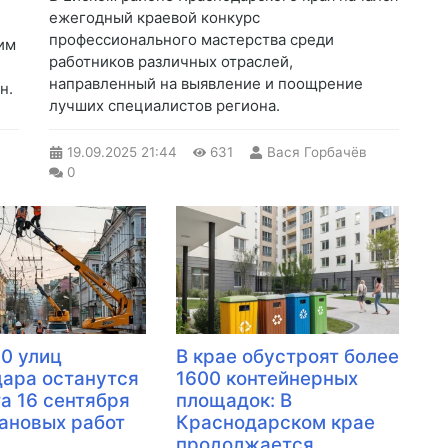
ежегодный краевой конкурс
профессионального мастерства среди
 им
работников различных отраслей,
направленный на выявление и поощрение
н.
лучших специалистов региона.
19.09.2025
21:44
631
Вася Горбачёв
0
10 улиц
В крае обустроят более
ара останутся
1600 контейнерных
та 16 сентября
площадок: В
лановых работ
Краснодарском крае
продолжается