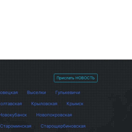
Прислать НОВОСТЬ
овецкая
Выселки
Гулькевичи
олтавская
Крыловская
Крымск
Новокубанск
Новопокровская
Староминская
Старощербиновская