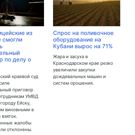
ицейские из
Спрос на поливочное
е смогли
оборудование на
ь
Кубани вырос на 71%
ельный
Жара и засуха в
р по делу о
Краснодарском крае резко
увеличили закупки
ский краевой суд
дождевальных машин и
 силе
систем орошения.
ьный приговор
отрудникам УМВД
 городу Ейску,
ым виновными в
 взяток.
онные жалобы
ли отклонены.