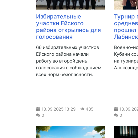
Избирательные
Турнир 
участки Ейского
средне
района открылись для
прошел 
голосования
Лабинс
66 избирательных участков
Военно-ис
Ейского района начали
Кубани со
работу во второй день
на турнир
голосования с соблюдением
Александр
всех норм безопасности.
13.09.2025
13:29
485
13.09.20
0
0