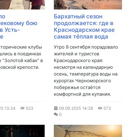
по
Бархатный сезон
вековому бою
продолжается: где в
в Усть-
Краснодарском крае
ке
самая тёплая вода
торические клубы
Утро 9 сентября порадовало
шлись в поединках
жителей и туристов
е "Золотой кабан" в
Краснодарского края:
овской крепости.
несмотря на календарную
осень, температура воды на
курортах Черноморского
побережья остаётся
комфортной для купания.
25
13:24
523
09.09.2025
14:28
573
0