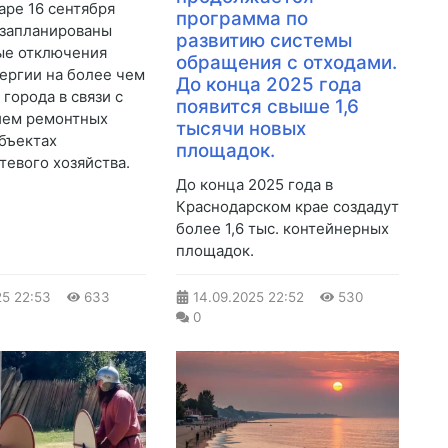
аре 16 сентября
программа по
 запланированы
развитию системы
ые отключения
обращения с отходами.
ергии на более чем
До конца 2025 года
 города в связи с
появится свыше 1,6
ием ремонтных
тысячи новых
объектах
площадок.
тевого хозяйства.
До конца 2025 года в
Краснодарском крае создадут
более 1,6 тыс. контейнерных
площадок.
25
22:53
633
14.09.2025
22:52
530
0