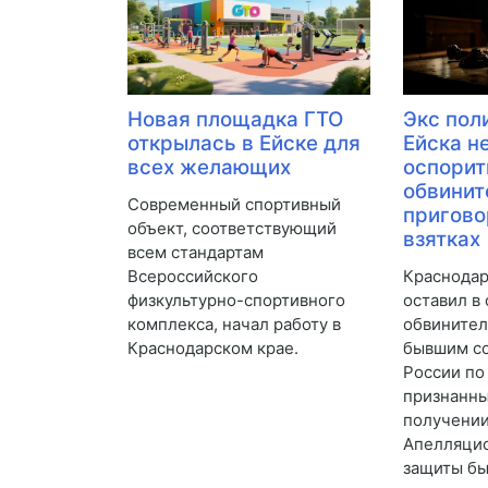
Новая площадка ГТО
Экс пол
открылась в Ейске для
Ейска н
всех желающих
оспорит
обвинит
Современный спортивный
пригово
объект, соответствующий
взятках
всем стандартам
Всероссийского
Краснодар
физкультурно-спортивного
оставил в
комплекса, начал работу в
обвинител
Краснодарском крае.
бывшим с
России по
признанн
получении
Апелляци
защиты бы