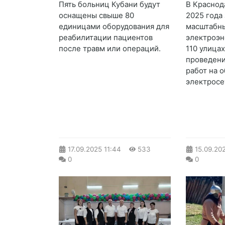
Пять больниц Кубани будут
В Краснод
оснащены свыше 80
2025 года
единицами оборудования для
масштабн
реабилитации пациентов
электроэн
после травм или операций.
110 улицах
проведен
работ на 
электросе
17.09.2025
11:44
533
15.09.20
0
0