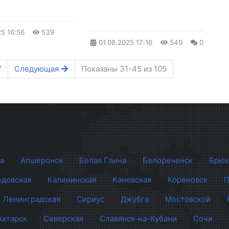
25
16:56
539
01.08.2025
17:16
549
0
7
Следующая
Показаны 31-45 из 105
а
Апшеронск
Белая Глина
Белореченск
Брюх
довская
Калининская
Каневская
Кореновск
П
Ленинградская
Сириус
Джубга
Мостовской
Ахтарск
Северская
Славянск-на-Кубани
Сочи