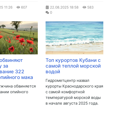
25
11:26
607
22.08.2025
18:58
583
0
 обвиняют
Топ курортов Кубани с
 за
самой теплой морской
вание 322
водой
опийного мака
Гидрометцентр назвал
ужчина обвиняется
курорты Краснодарского края
ании опийного
с самой комфортной
температурой морской воды
в начале августа 2025 года.