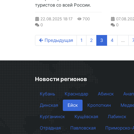
туристов со всей России.
22.08.2025
18:17
700
07.08.20
0
0
Предыдущая
1
2
3
4
...
Новости регионов
Кубань
Краснодар
Абинск
Анап
Динская
Ейск
Кропоткин
Медве
Курганинск
Кущёвская
Лабинск
Отрадная
Павловская
Приморско-