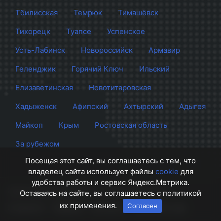
Тбилисская
Темрюк
Тимашёвск
Тихорецк
Туапсе
Успенское
Усть-Лабинск
Новороссийск
Армавир
Геленджик
Горячий Ключ
Ильский
Елизаветинская
Новотитаровская
Хадыженск
Афипский
Ахтырский
Адыгея
Майкоп
Крым
Ростовская область
За рубежом
Посещая этот сайт, вы соглашаетесь с тем, что
владелец сайта использует файлы
cookie
для
удобства работы и сервис Яндекс.Метрика.
Сайт Краснодара
© 2012 - 2026 СМИ Кубани
Оставаясь на сайте, вы соглашаетесь с политикой
их применения.
Согласен
О проекте
Правила
Контакты
Напишите нам