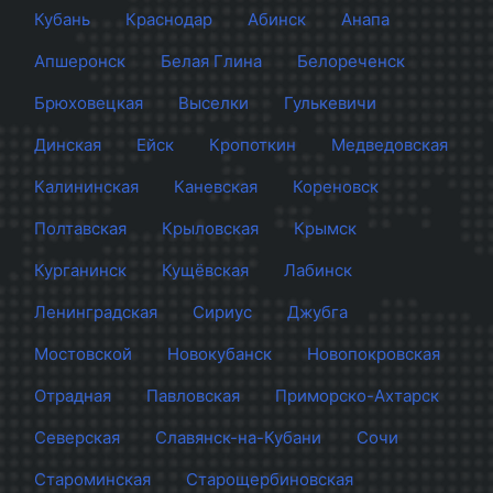
Кубань
Краснодар
Абинск
Анапа
Апшеронск
Белая Глина
Белореченск
Брюховецкая
Выселки
Гулькевичи
Динская
Ейск
Кропоткин
Медведовская
Калининская
Каневская
Кореновск
Полтавская
Крыловская
Крымск
Курганинск
Кущёвская
Лабинск
Ленинградская
Сириус
Джубга
Мостовской
Новокубанск
Новопокровская
Отрадная
Павловская
Приморско-Ахтарск
Северская
Славянск-на-Кубани
Сочи
Староминская
Старощербиновская