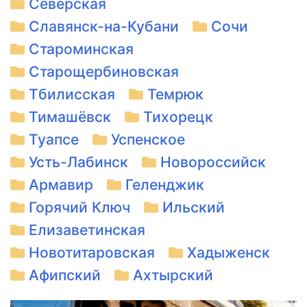
Северская
Славянск-на-Кубани
Сочи
Староминская
Старощербиновская
Тбилисская
Темрюк
Тимашёвск
Тихорецк
Туапсе
Успенское
Усть-Лабинск
Новороссийск
Армавир
Геленджик
Горячий Ключ
Ильский
Елизаветинская
Новотитаровская
Хадыженск
Афипский
Ахтырский