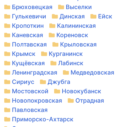
Брюховецкая
Выселки
Гулькевичи
Динская
Ейск
Кропоткин
Калининская
Каневская
Кореновск
Полтавская
Крыловская
Крымск
Курганинск
Кущёвская
Лабинск
Ленинградская
Медведовская
Сириус
Джубга
Мостовской
Новокубанск
Новопокровская
Отрадная
Павловская
Приморско-Ахтарск