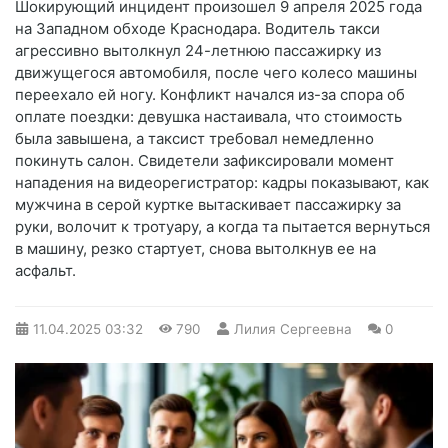
Шокирующий инцидент произошел 9 апреля 2025 года
на Западном обходе Краснодара. Водитель такси
агрессивно вытолкнул 24-летнюю пассажирку из
движущегося автомобиля, после чего колесо машины
переехало ей ногу. Конфликт начался из-за спора об
оплате поездки: девушка настаивала, что стоимость
была завышена, а таксист требовал немедленно
покинуть салон. Свидетели зафиксировали момент
нападения на видеорегистратор: кадры показывают, как
мужчина в серой куртке вытаскивает пассажирку за
руки, волочит к тротуару, а когда та пытается вернуться
в машину, резко стартует, снова вытолкнув ее на
асфальт.
11.04.2025
03:32
790
Лилия Сергеевна
0