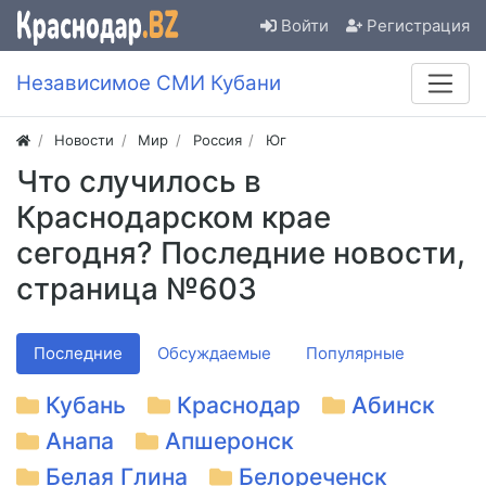
Войти
Регистрация
Независимое СМИ Кубани
Новости
Мир
Россия
Юг
Что случилось в
Краснодарском крае
сегодня? Последние новости,
страница №603
Последние
Обсуждаемые
Популярные
Кубань
Краснодар
Абинск
Анапа
Апшеронск
Белая Глина
Белореченск