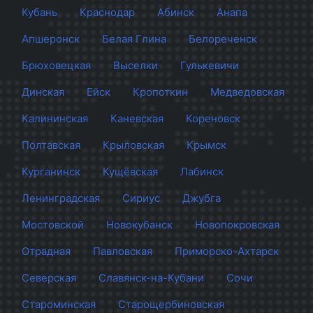
Кубань
Краснодар
Абинск
Анапа
Апшеронск
Белая Глина
Белореченск
Брюховецкая
Выселки
Гулькевичи
Динская
Ейск
Кропоткин
Медведовская
Калининская
Каневская
Кореновск
Полтавская
Крыловская
Крымск
Курганинск
Кущёвская
Лабинск
Ленинградская
Сириус
Джубга
Мостовской
Новокубанск
Новопокровская
Отрадная
Павловская
Приморско-Ахтарск
Северская
Славянск-на-Кубани
Сочи
Староминская
Старощербиновская