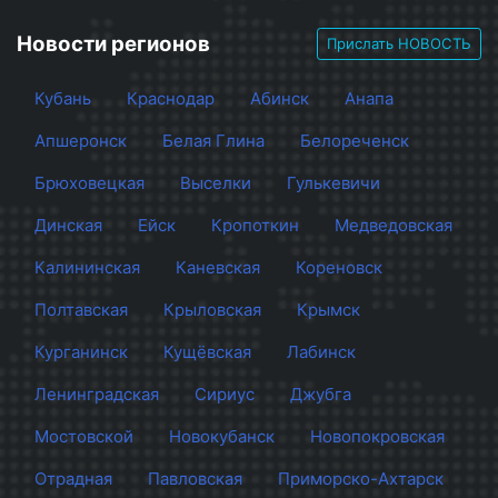
Новости регионов
Прислать НОВОСТЬ
Кубань
Краснодар
Абинск
Анапа
Апшеронск
Белая Глина
Белореченск
Брюховецкая
Выселки
Гулькевичи
Динская
Ейск
Кропоткин
Медведовская
Калининская
Каневская
Кореновск
Полтавская
Крыловская
Крымск
Курганинск
Кущёвская
Лабинск
Ленинградская
Сириус
Джубга
Мостовской
Новокубанск
Новопокровская
Отрадная
Павловская
Приморско-Ахтарск