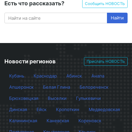
Есть что рассказать?
Сообщить НОВОСТЬ
Найти
Новости регионов
Прислать НОВОСТЬ
Кубань
Краснодар
Абинск
Анапа
Апшеронск
Белая Глина
Белореченск
Брюховецкая
Выселки
Гулькевичи
Динская
Ейск
Кропоткин
Медведовская
Калининская
Каневская
Кореновск
Полтавская
Крыловская
Крымск