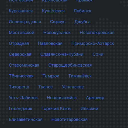
Курганинск
Кущёвская
Лабинск
Ленинградская
Сириус
Джубга
Мостовской
Новокубанск
Новопокровская
Отрадная
Павловская
Приморско-Ахтарск
Северская
Славянск-на-Кубани
Сочи
Староминская
Старощербиновская
Тбилисская
Темрюк
Тимашёвск
Тихорецк
Туапсе
Успенское
Усть-Лабинск
Новороссийск
Армавир
Геленджик
Горячий Ключ
Ильский
Елизаветинская
Новотитаровская