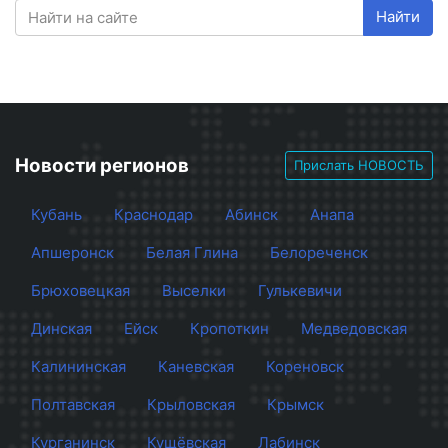
Найти
Новости регионов
Прислать НОВОСТЬ
Кубань
Краснодар
Абинск
Анапа
Апшеронск
Белая Глина
Белореченск
Брюховецкая
Выселки
Гулькевичи
Динская
Ейск
Кропоткин
Медведовская
Калининская
Каневская
Кореновск
Полтавская
Крыловская
Крымск
Курганинск
Кущёвская
Лабинск