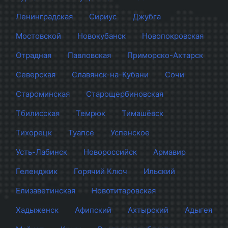
Ленинградская
Сириус
Джубга
Мостовской
Новокубанск
Новопокровская
Отрадная
Павловская
Приморско-Ахтарск
Северская
Славянск-на-Кубани
Сочи
Староминская
Старощербиновская
Тбилисская
Темрюк
Тимашёвск
Тихорецк
Туапсе
Успенское
Усть-Лабинск
Новороссийск
Армавир
Геленджик
Горячий Ключ
Ильский
Елизаветинская
Новотитаровская
Хадыженск
Афипский
Ахтырский
Адыгея