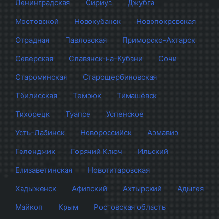
Ленинградская
Сириус
Джубга
Мостовской
Новокубанск
Новопокровская
Отрадная
Павловская
Приморско-Ахтарск
Северская
Славянск-на-Кубани
Сочи
Староминская
Старощербиновская
Тбилисская
Темрюк
Тимашёвск
Тихорецк
Туапсе
Успенское
Усть-Лабинск
Новороссийск
Армавир
Геленджик
Горячий Ключ
Ильский
Елизаветинская
Новотитаровская
Хадыженск
Афипский
Ахтырский
Адыгея
Майкоп
Крым
Ростовская область