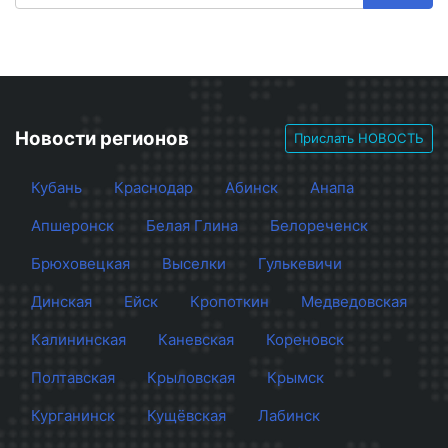
Новости регионов
Прислать НОВОСТЬ
Кубань
Краснодар
Абинск
Анапа
Апшеронск
Белая Глина
Белореченск
Брюховецкая
Выселки
Гулькевичи
Динская
Ейск
Кропоткин
Медведовская
Калининская
Каневская
Кореновск
Полтавская
Крыловская
Крымск
Курганинск
Кущёвская
Лабинск