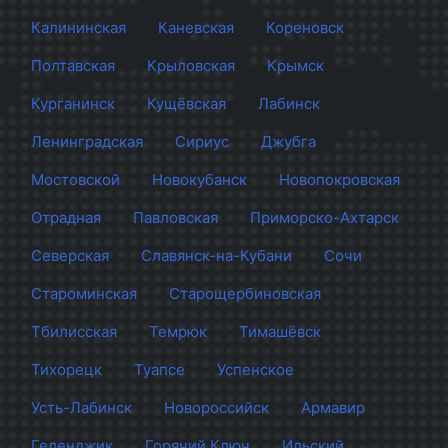
Калининская
Каневская
Кореновск
Полтавская
Крыловская
Крымск
Курганинск
Кущёвская
Лабинск
Ленинградская
Сириус
Джубга
Мостовской
Новокубанск
Новопокровская
Отрадная
Павловская
Приморско-Ахтарск
Северская
Славянск-на-Кубани
Сочи
Староминская
Старощербиновская
Тбилисская
Темрюк
Тимашёвск
Тихорецк
Туапсе
Успенское
Усть-Лабинск
Новороссийск
Армавир
Геленджик
Горячий Ключ
Ильский