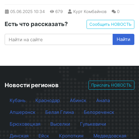
05.06.2025
10:34
679
Курт Комбайнов
0
Есть что рассказать?
Сообщить НОВОСТЬ
Найти
Новости регионов
Прислать НОВОСТЬ
Кубань
Краснодар
Абинск
Анапа
Апшеронск
Белая Глина
Белореченск
Брюховецкая
Выселки
Гулькевичи
Динская
Ейск
Кропоткин
Медведовская