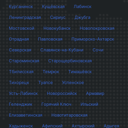
Курганинск
Кущёвская
Лабинск
Ленинградская
Сириус
Джубга
Мостовской
Новокубанск
Новопокровская
Отрадная
Павловская
Приморско-Ахтарск
Северская
Славянск-на-Кубани
Сочи
Староминская
Старощербиновская
Тбилисская
Темрюк
Тимашёвск
Тихорецк
Туапсе
Успенское
Усть-Лабинск
Новороссийск
Армавир
Геленджик
Горячий Ключ
Ильский
Елизаветинская
Новотитаровская
Хадыженск
Афипский
Ахтырский
Адыгея