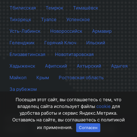
Тбилисская
Темрюк
Тимашёвск
Тихорецк
Туапсе
Успенское
Усть-Лабинск
Новороссийск
Армавир
Геленджик
Горячий Ключ
Ильский
Елизаветинская
Новотитаровская
Хадыженск
Афипский
Ахтырский
Адыгея
Майкоп
Крым
Ростовская область
За рубежом
Посещая этот сайт, вы соглашаетесь с тем, что
владелец сайта использует файлы
cookie
для
удобства работы и сервис Яндекс.Метрика.
Сайт Краснодара
© 2012 - 2026 СМИ Кубани
Оставаясь на сайте, вы соглашаетесь с политикой
их применения.
Согласен
О проекте
Правила
Контакты
Напишите нам