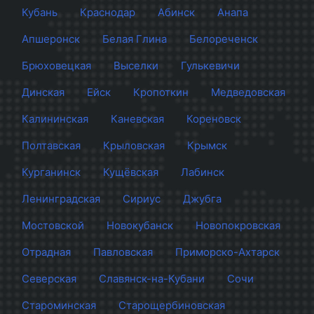
Кубань
Краснодар
Абинск
Анапа
Апшеронск
Белая Глина
Белореченск
Брюховецкая
Выселки
Гулькевичи
Динская
Ейск
Кропоткин
Медведовская
Калининская
Каневская
Кореновск
Полтавская
Крыловская
Крымск
Курганинск
Кущёвская
Лабинск
Ленинградская
Сириус
Джубга
Мостовской
Новокубанск
Новопокровская
Отрадная
Павловская
Приморско-Ахтарск
Северская
Славянск-на-Кубани
Сочи
Староминская
Старощербиновская