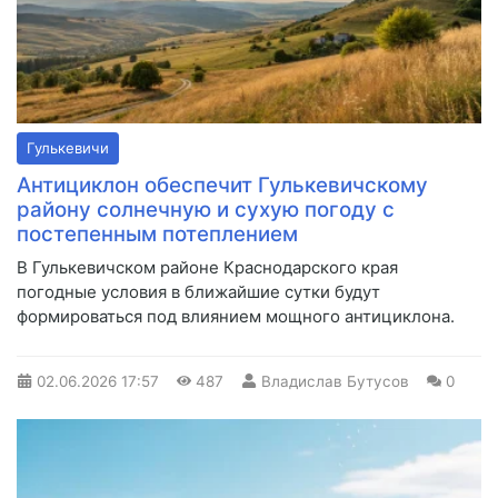
Гулькевичи
Антициклон обеспечит Гулькевичскому
району солнечную и сухую погоду с
постепенным потеплением
В Гулькевичском районе Краснодарского края
погодные условия в ближайшие сутки будут
формироваться под влиянием мощного антициклона.
02.06.2026
17:57
487
Владислав Бутусов
0