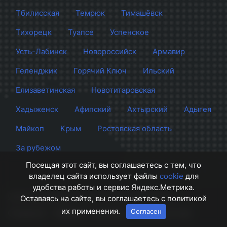
Тбилисская
Темрюк
Тимашёвск
Тихорецк
Туапсе
Успенское
Усть-Лабинск
Новороссийск
Армавир
Геленджик
Горячий Ключ
Ильский
Елизаветинская
Новотитаровская
Хадыженск
Афипский
Ахтырский
Адыгея
Майкоп
Крым
Ростовская область
За рубежом
Посещая этот сайт, вы соглашаетесь с тем, что
владелец сайта использует файлы
cookie
для
удобства работы и сервис Яндекс.Метрика.
Сайт Краснодара
© 2012 - 2026 СМИ Кубани
Оставаясь на сайте, вы соглашаетесь с политикой
их применения.
Согласен
О проекте
Правила
Контакты
Напишите нам