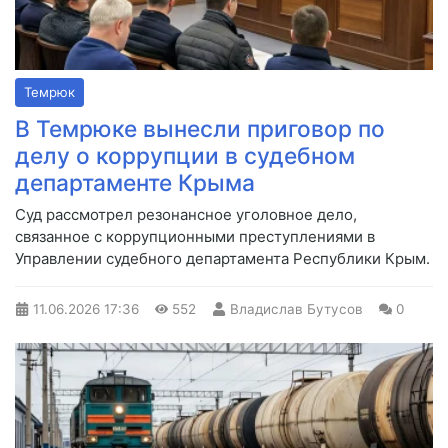
Темрюк
В Темрюке вынесли приговор по
делу о коррупции в судебном
департаменте Крыма
Суд рассмотрел резонансное уголовное дело,
связанное с коррупционными преступлениями в
Управлении судебного департамента Республики Крым.
11.06.2026
17:36
552
Владислав Бутусов
0