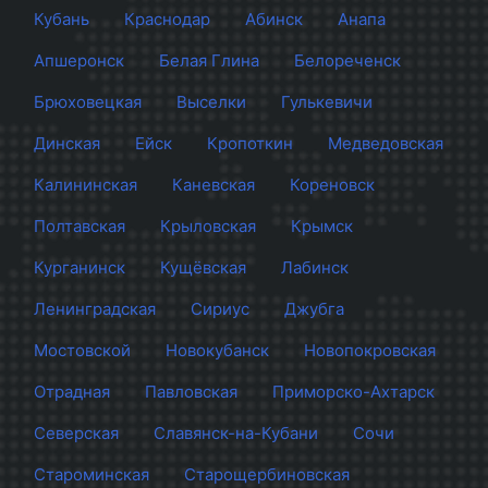
Кубань
Краснодар
Абинск
Анапа
Апшеронск
Белая Глина
Белореченск
Брюховецкая
Выселки
Гулькевичи
Динская
Ейск
Кропоткин
Медведовская
Калининская
Каневская
Кореновск
Полтавская
Крыловская
Крымск
Курганинск
Кущёвская
Лабинск
Ленинградская
Сириус
Джубга
Мостовской
Новокубанск
Новопокровская
Отрадная
Павловская
Приморско-Ахтарск
Северская
Славянск-на-Кубани
Сочи
Староминская
Старощербиновская