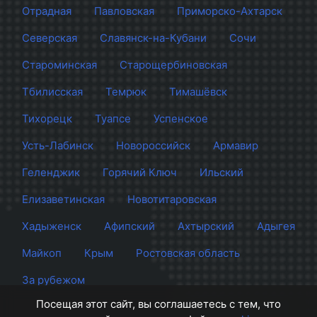
Отрадная
Павловская
Приморско-Ахтарск
Северская
Славянск-на-Кубани
Сочи
Староминская
Старощербиновская
Тбилисская
Темрюк
Тимашёвск
Тихорецк
Туапсе
Успенское
Усть-Лабинск
Новороссийск
Армавир
Геленджик
Горячий Ключ
Ильский
Елизаветинская
Новотитаровская
Хадыженск
Афипский
Ахтырский
Адыгея
Майкоп
Крым
Ростовская область
За рубежом
Посещая этот сайт, вы соглашаетесь с тем, что