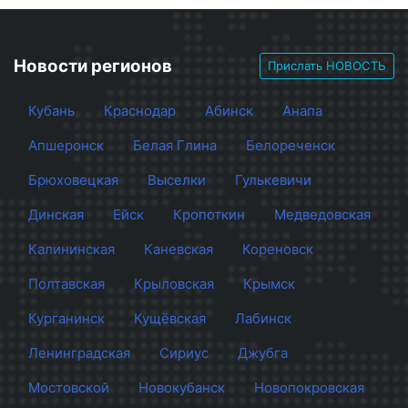
Новости регионов
Прислать НОВОСТЬ
Кубань
Краснодар
Абинск
Анапа
Апшеронск
Белая Глина
Белореченск
Брюховецкая
Выселки
Гулькевичи
Динская
Ейск
Кропоткин
Медведовская
Калининская
Каневская
Кореновск
Полтавская
Крыловская
Крымск
Курганинск
Кущёвская
Лабинск
Ленинградская
Сириус
Джубга
Мостовской
Новокубанск
Новопокровская