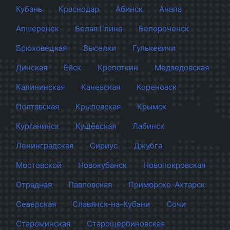
Кубань
Краснодар
Абинск
Анапа
Апшеронск
Белая Глина
Белореченск
Брюховецкая
Выселки
Гулькевичи
Динская
Ейск
Кропоткин
Медведовская
Калининская
Каневская
Кореновск
Полтавская
Крыловская
Крымск
Курганинск
Кущёвская
Лабинск
Ленинградская
Сириус
Джубга
Мостовской
Новокубанск
Новопокровская
Отрадная
Павловская
Приморско-Ахтарск
Северская
Славянск-на-Кубани
Сочи
Староминская
Старощербиновская