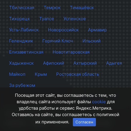
Тбилисская
Темрюк
Тимашёвск
Тихорецк
Туапсе
Успенское
Усть-Лабинск
Новороссийск
Армавир
Геленджик
Горячий Ключ
Ильский
Елизаветинская
Новотитаровская
Хадыженск
Афипский
Ахтырский
Адыгея
Майкоп
Крым
Ростовская область
За рубежом
Посещая этот сайт, вы соглашаетесь с тем, что
владелец сайта использует файлы
cookie
для
удобства работы и сервис Яндекс.Метрика.
Сайт Краснодара
© 2012 - 2026 СМИ Кубани
Оставаясь на сайте, вы соглашаетесь с политикой
их применения.
Согласен
О проекте
Правила
Контакты
Напишите нам