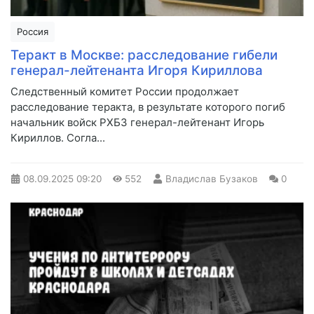
Россия
Теракт в Москве: расследование гибели
генерал-лейтенанта Игоря Кириллова
Следственный комитет России продолжает
расследование теракта, в результате которого погиб
начальник войск РХБЗ генерал-лейтенант Игорь
Кириллов. Согла...
08.09.2025
09:20
552
Владислав Бузаков
0