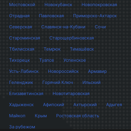
Мостовской
Новокубанск
Новопокровская
Отрадная
Павловская
Приморско-Ахтарск
Северская
Славянск-на-Кубани
Сочи
Староминская
Старощербиновская
Тбилисская
Темрюк
Тимашёвск
Тихорецк
Туапсе
Успенское
Усть-Лабинск
Новороссийск
Армавир
Геленджик
Горячий Ключ
Ильский
Елизаветинская
Новотитаровская
Хадыженск
Афипский
Ахтырский
Адыгея
Майкоп
Крым
Ростовская область
За рубежом