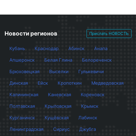
Новости регионов
Прислать НОВОСТЬ
Кубань
Краснодар
Абинск
Анапа
Апшеронск
Белая Глина
Белореченск
Брюховецкая
Выселки
Гулькевичи
Динская
Ейск
Кропоткин
Медведовская
Калининская
Каневская
Кореновск
Полтавская
Крыловская
Крымск
Курганинск
Кущёвская
Лабинск
Ленинградская
Сириус
Джубга