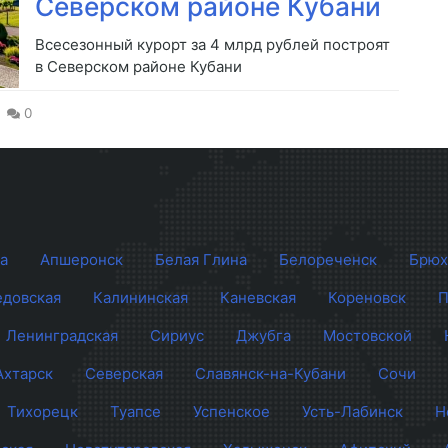
Северском районе Кубани
Всесезонный курорт за 4 млрд рублей построят
в Северском районе Кубани
0
а
Апшеронск
Белая Глина
Белореченск
Брюх
довская
Калининская
Каневская
Кореновск
П
Ленинградская
Сириус
Джубга
Мостовской
Ахтарск
Северская
Славянск-на-Кубани
Сочи
Тихорецк
Туапсе
Успенское
Усть-Лабинск
Н