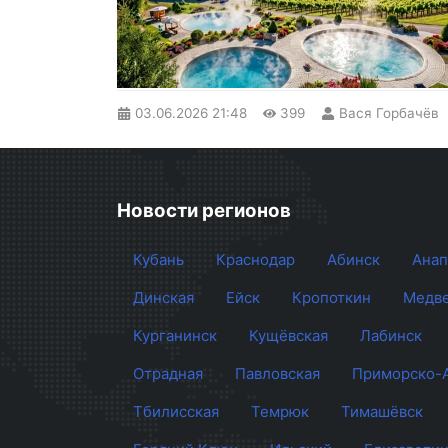
03.06.2026
21:48
399
Вася Горбачёв
Новости регионов
Кубань
Краснодар
Абинск
Анап
Динская
Ейск
Кропоткин
Медве
Курганинск
Кущёвская
Лабинск
Отрадная
Павловская
Приморско-
Тбилисская
Темрюк
Тимашёвск