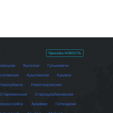
Прислать НОВОСТЬ
овецкая
Выселки
Гулькевичи
олтавская
Крыловская
Крымск
Новокубанск
Новопокровская
Староминская
Старощербиновская
овороссийск
Армавир
Геленджик