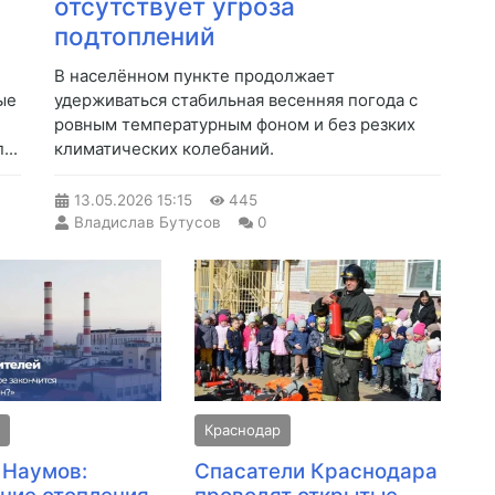
отсутствует угроза
подтоплений
В населённом пункте продолжает
ые
удерживаться стабильная весенняя погода с
ровным температурным фоном и без резких
..
климатических колебаний.
13.05.2026
15:15
445
Владислав Бутусов
0
р
Краснодар
 Наумов:
Спасатели Краснодара