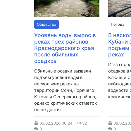
Общество
Погода
Уровень воды вырос в
В неско
реках трех районов
Кубани 
Краснодарского края
подъем 
после обильных
реках
осадков
Из-за про
Обильные осадки вызвали
осадков в
подъем уровня воды в
Ключе и С
нескольких реках на
наблюдае
территории Сочи, Горячего
водности 
Ключа и Северского района,
критическ
однако критических отметок
он не достиг.
09.02.2026
00:24
521
08.02.20
0
0