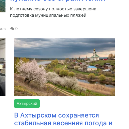
К летнему сезону полностью завершена
подготовка муниципальных пляжей.
сов
0
Ахтырский
В Ахтырском сохраняется
стабильная весенняя погода и