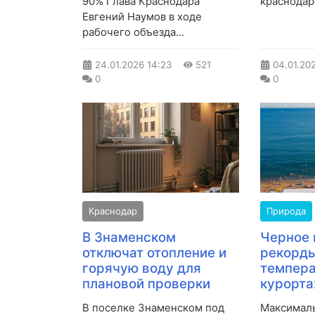
90% Глава Краснодара
краснодарс
Евгений Наумов в ходе
рабочего объезда...
24.01.2026
14:23
521
04.01.20
0
0
Краснодар
Природа
В Знаменском
Черное 
отключат отопление и
рекорды
горячую воду для
темпера
плановой проверки
курорта
В поселке Знаменском под
Максималь