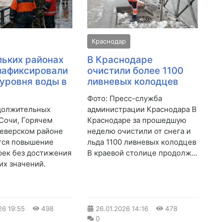
Краснодар
льких районах
В Краснодаре
зафиксировали
очистили более 1100
уровня воды в
ливневых колодцев
Фото: Пресс-служба
должительных
администрации Краснодара В
 Сочи, Горячем
Краснодаре за прошедшую
еверском районе
неделю очистили от снега и
тся повышение
льда 1100 ливневых колодцев
рек без достижения
В краевой столице продолж...
их значений.
26
19:55
498
26.01.2026
14:16
478
0