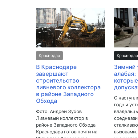
Краснодар
Краснодар
В Краснодаре
Зимний 
завершают
алабая:
строительство
которые
ливневого коллектора
допуска
в районе Западного
С наступл
Обхода
года и ус
Фото: Андрей Зубов
владельц
Ливневый коллектор в
среднеази
районе Западного Обхода
сталкиваю
Краснодара готов почти на
вызовами.