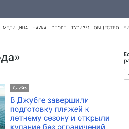
МЕДИЦИНА
НАУКА
СПОРТ
ТУРИЗМ
ОБЩЕСТВО
Б
ода»
Е
р
Джубга
В Джубге завершили
подготовку пляжей к
летнему сезону и открыли
купание без ограничений