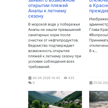
заявил о возможном
отключе
открытии пляжей
в Красн
Анапы к летнему
прежде
сезону
Изображен
В морской воде у побережья
администр
Анапы не нашли превышений
Глава Кра
санитарных норм после
#Вопросы
очистки от нефтепродуктов.
Принимать
Ведомство подтверждает
отключени
возможность открытия
В к...
пляжей к летнему сезону при
условии соблюдения всех
требований.
04.04.2026
14:45
435
0
01.04.20