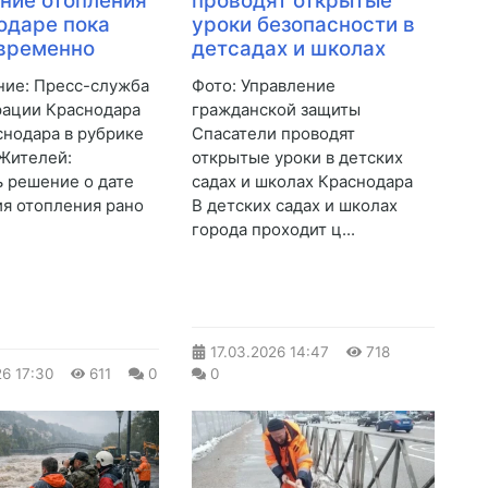
ние отопления
проводят открытые
одаре пока
уроки безопасности в
временно
детсадах и школах
ие: Пресс-служба
Фото: Управление
ации Краснодара
гражданской защиты
снодара в рубрике
Спасатели проводят
Жителей:
открытые уроки в детских
 решение о дате
садах и школах Краснодара
я отопления рано
В детских садах и школах
города проходит ц...
17.03.2026
14:47
718
26
17:30
611
0
0