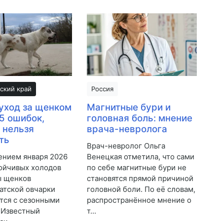
ский край
Россия
уход за щенком
Магнитные бури и
 5 ошибок,
головная боль: мнение
 нельзя
врача-невролога
ть
Врач-невролог Ольга
ением января 2026
Венецкая отметила, что сами
тойчивых холодов
по себе магнитные бури не
ы щенков
становятся прямой причиной
атской овчарки
головной боли. По её словам,
тся с сезонными
распространённое мнение о
 Известный
т...