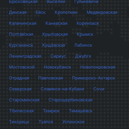
Брюховецкая
Выселки
Гулькевичи
Динская
Ейск
Кропоткин
Медведовская
Калининская
Каневская
Кореновск
Полтавская
Крыловская
Крымск
Курганинск
Кущёвская
Лабинск
Ленинградская
Сириус
Джубга
Мостовской
Новокубанск
Новопокровская
Отрадная
Павловская
Приморско-Ахтарск
Северская
Славянск-на-Кубани
Сочи
Староминская
Старощербиновская
Тбилисская
Темрюк
Тимашёвск
Тихорецк
Туапсе
Успенское