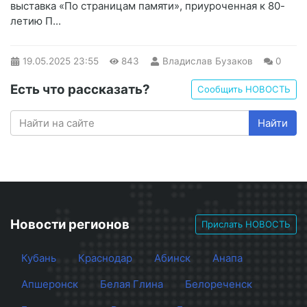
выставка «По страницам памяти», приуроченная к 80-
летию П...
19.05.2025
23:55
843
Владислав Бузаков
0
Есть что рассказать?
Сообщить НОВОСТЬ
Найти
Новости регионов
Прислать НОВОСТЬ
Кубань
Краснодар
Абинск
Анапа
Апшеронск
Белая Глина
Белореченск