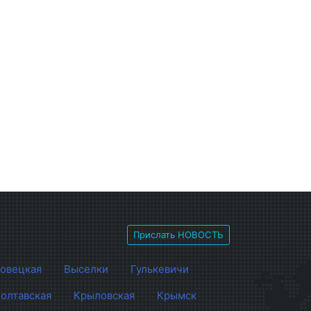
Прислать НОВОСТЬ
овецкая
Выселки
Гулькевичи
олтавская
Крыловская
Крымск