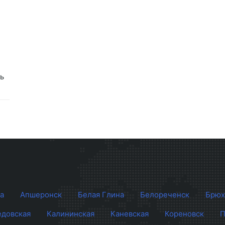
ь
а
Апшеронск
Белая Глина
Белореченск
Брюх
довская
Калининская
Каневская
Кореновск
П