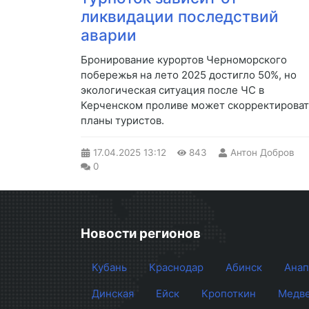
ликвидации последствий
аварии
Бронирование курортов Черноморского
побережья на лето 2025 достигло 50%, но
экологическая ситуация после ЧС в
Керченском проливе может скорректироват
планы туристов.
17.04.2025
13:12
843
Антон Добров
0
Новости регионов
Кубань
Краснодар
Абинск
Анап
Динская
Ейск
Кропоткин
Медве