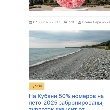
07.03.2026
20:17
779
Eлена Берёзкин
Туризм
На Кубани 50% номеров на
лето-2025 забронированы,
турпоток зависит от