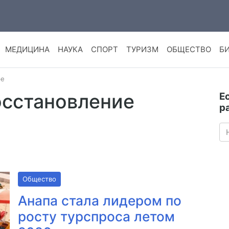
МЕДИЦИНА
НАУКА
СПОРТ
ТУРИЗМ
ОБЩЕСТВО
Б
ре
осстановление
Е
р
Общество
Анапа стала лидером по
росту турспроса летом