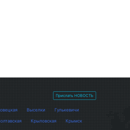
Прислать НОВОСТЬ
овецкая
Выселки
Гулькевичи
олтавская
Крыловская
Крымск