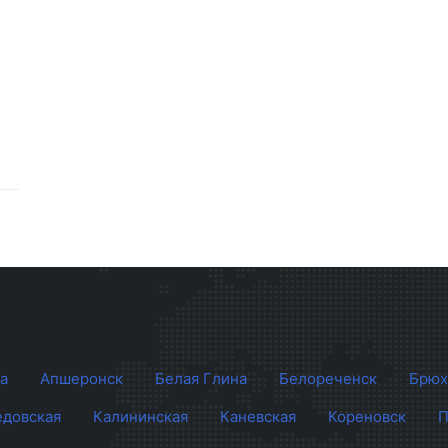
а
Апшеронск
Белая Глина
Белореченск
Брюх
довская
Калининская
Каневская
Кореновск
П