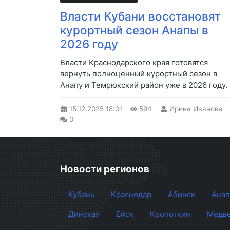
Власти Кубани восстановят
курортный сезон Анапы в
2026 году
Власти Краснодарского края готовятся
вернуть полноценный курортный сезон в
Анапу и Темрюкский район уже в 2026 году.
15.12.2025
18:01
594
Ирина Иванова
0
Новости регионов
Кубань
Краснодар
Абинск
Анап
Динская
Ейск
Кропоткин
Медве