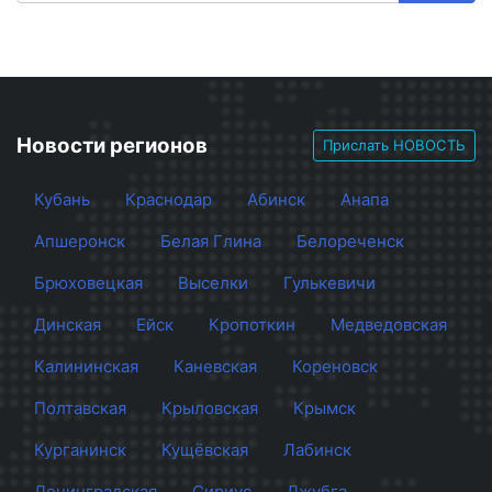
Новости регионов
Прислать НОВОСТЬ
Кубань
Краснодар
Абинск
Анапа
Апшеронск
Белая Глина
Белореченск
Брюховецкая
Выселки
Гулькевичи
Динская
Ейск
Кропоткин
Медведовская
Калининская
Каневская
Кореновск
Полтавская
Крыловская
Крымск
Курганинск
Кущёвская
Лабинск
Ленинградская
Сириус
Джубга