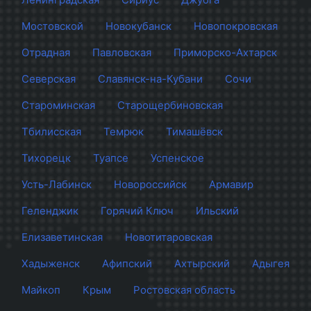
Мостовской
Новокубанск
Новопокровская
Отрадная
Павловская
Приморско-Ахтарск
Северская
Славянск-на-Кубани
Сочи
Староминская
Старощербиновская
Тбилисская
Темрюк
Тимашёвск
Тихорецк
Туапсе
Успенское
Усть-Лабинск
Новороссийск
Армавир
Геленджик
Горячий Ключ
Ильский
Елизаветинская
Новотитаровская
Хадыженск
Афипский
Ахтырский
Адыгея
Майкоп
Крым
Ростовская область