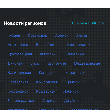
Новости регионов
Прислать НОВОСТЬ
Кубань
Краснодар
Абинск
Анапа
Апшеронск
Белая Глина
Белореченск
Брюховецкая
Выселки
Гулькевичи
Динская
Ейск
Кропоткин
Медведовская
Калининская
Каневская
Кореновск
Полтавская
Крыловская
Крымск
Курганинск
Кущёвская
Лабинск
Ленинградская
Сириус
Джубга
Мостовской
Новокубанск
Новопокровская