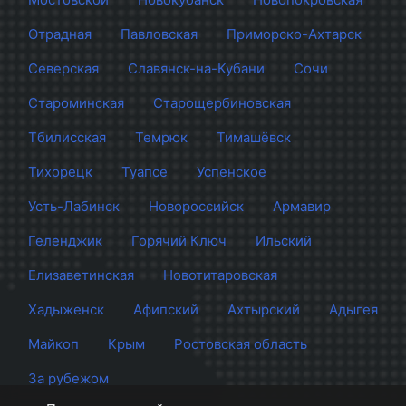
Отрадная
Павловская
Приморско-Ахтарск
Северская
Славянск-на-Кубани
Сочи
Староминская
Старощербиновская
Тбилисская
Темрюк
Тимашёвск
Тихорецк
Туапсе
Успенское
Усть-Лабинск
Новороссийск
Армавир
Геленджик
Горячий Ключ
Ильский
Елизаветинская
Новотитаровская
Хадыженск
Афипский
Ахтырский
Адыгея
Майкоп
Крым
Ростовская область
За рубежом