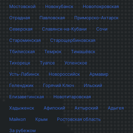
Мостовской
Новокубанск
Новопокровская
Отрадная
Павловская
Приморско-Ахтарск
Северская
Славянск-на-Кубани
Сочи
Староминская
Старощербиновская
Тбилисская
Темрюк
Тимашёвск
Тихорецк
Туапсе
Успенское
Усть-Лабинск
Новороссийск
Армавир
Геленджик
Горячий Ключ
Ильский
Елизаветинская
Новотитаровская
Хадыженск
Афипский
Ахтырский
Адыгея
Майкоп
Крым
Ростовская область
За рубежом