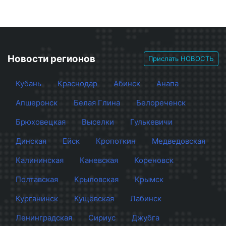
Новости регионов
Прислать НОВОСТЬ
Кубань
Краснодар
Абинск
Анапа
Апшеронск
Белая Глина
Белореченск
Брюховецкая
Выселки
Гулькевичи
Динская
Ейск
Кропоткин
Медведовская
Калининская
Каневская
Кореновск
Полтавская
Крыловская
Крымск
Курганинск
Кущёвская
Лабинск
Ленинградская
Сириус
Джубга