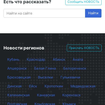
Есть что рассказать?
Сообщить НОВОСТЬ
Найти
Новости регионов
Прислать НОВОСТЬ
Кубань
Краснодар
Абинск
Анапа
Апшеронск
Белая Глина
Белореченск
Брюховецкая
Выселки
Гулькевичи
Динская
Ейск
Кропоткин
Медведовская
Калининская
Каневская
Кореновск
Полтавская
Крыловская
Крымск