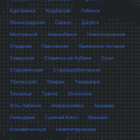
Курганинск
Кущёвская
Лабинск
Ленинградская
Сириус
Джубга
Мостовской
Новокубанск
Новопокровская
Отрадная
Павловская
Приморско-Ахтарск
Северская
Славянск-на-Кубани
Сочи
Староминская
Старощербиновская
Тбилисская
Темрюк
Тимашёвск
Тихорецк
Туапсе
Успенское
Усть-Лабинск
Новороссийск
Армавир
Геленджик
Горячий Ключ
Ильский
Елизаветинская
Новотитаровская