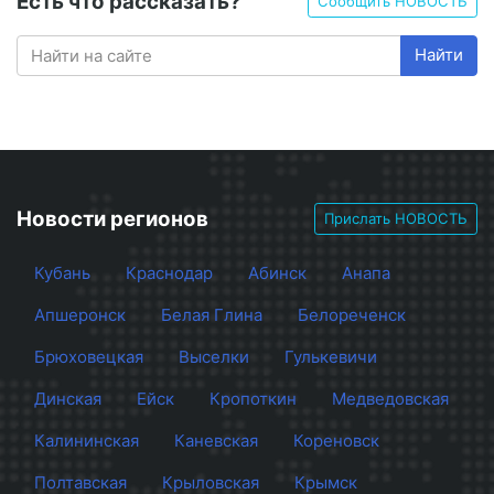
Есть что рассказать?
Сообщить НОВОСТЬ
Найти
Новости регионов
Прислать НОВОСТЬ
Кубань
Краснодар
Абинск
Анапа
Апшеронск
Белая Глина
Белореченск
Брюховецкая
Выселки
Гулькевичи
Динская
Ейск
Кропоткин
Медведовская
Калининская
Каневская
Кореновск
Полтавская
Крыловская
Крымск