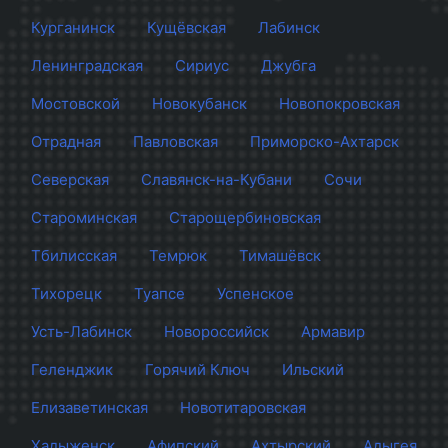
Курганинск
Кущёвская
Лабинск
Ленинградская
Сириус
Джубга
Мостовской
Новокубанск
Новопокровская
Отрадная
Павловская
Приморско-Ахтарск
Северская
Славянск-на-Кубани
Сочи
Староминская
Старощербиновская
Тбилисская
Темрюк
Тимашёвск
Тихорецк
Туапсе
Успенское
Усть-Лабинск
Новороссийск
Армавир
Геленджик
Горячий Ключ
Ильский
Елизаветинская
Новотитаровская
Хадыженск
Афипский
Ахтырский
Адыгея