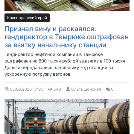
Краснодарский край
Признал вину и раскаялся:
гендиректор в Темрюке оштрафован
за взятку начальнику станции
Гендиректор нефтяной компании в Темрюке
оштрафован на 800 тысяч рублей за взятку в 100 тысяч.
Деньги передавались начальнику ж/д станции за
ускоренную погрузку вагонов.
03.06.2026
17:35
349
Ольга Донская
0